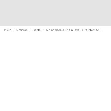
Inicio
Noticias
Gente
Alo nombra a una nueva CEO internacional para impulsar su expansión global