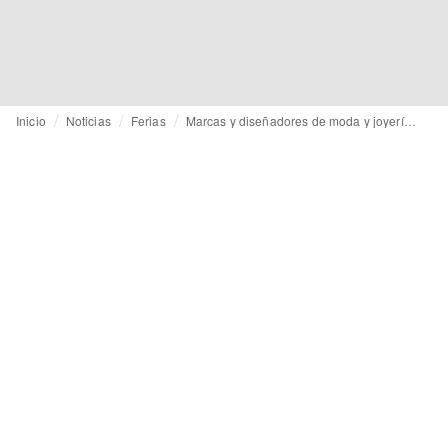
Inicio
Noticias
Ferias
Marcas y diseñadores de moda y joyería colombiana se presentan en la feria Coterie