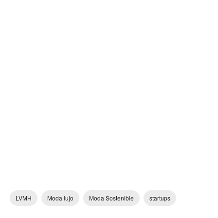
LVMH
Moda lujo
Moda Sostenible
startups