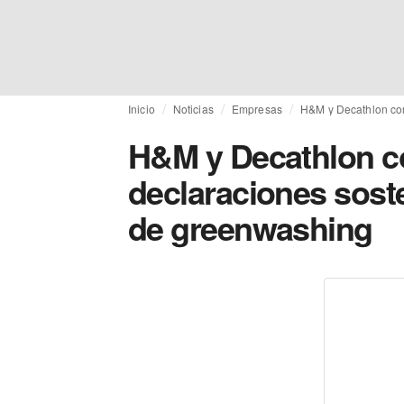
Inicio
Noticias
Empresas
H&M y Decathlon cor
H&M y Decathlon co
declaraciones sost
de greenwashing