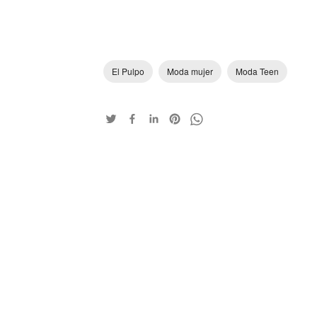
El Pulpo
Moda mujer
Moda Teen