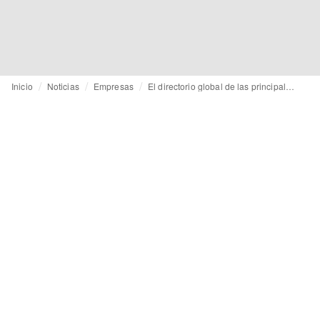
Inicio
Noticias
Empresas
El directorio global de las principales marcas de moda B2B