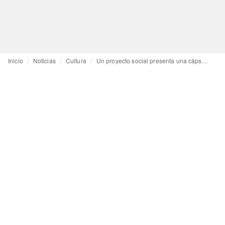
Inicio
Noticias
Cultura
Un proyecto social presenta una cápsula de textiles de alpaca de Perú y Bolivia