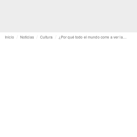
Inicio
Noticias
Cultura
¿Por qué todo el mundo corre a ver la exposición sobre Virgil Abloh en el Grand Palais?