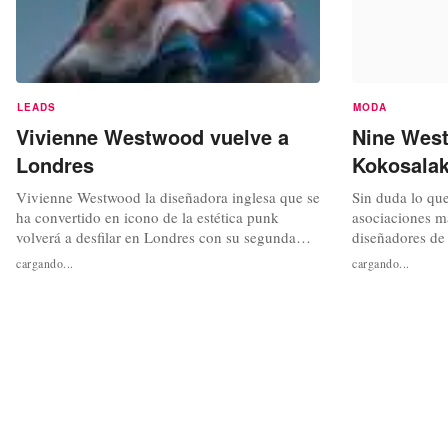
LEADS
MODA
Vivienne Westwood vuelve a
Nine West
Londres
Kokosalak
Vivienne Westwood la diseñadora inglesa que se
Sin duda lo qu
ha convertido en icono de la estética punk
asociaciones má
volverá a desfilar en Londres con su segunda
diseñadores de
línea Red Label después de nueve años de
a un público m
cargando...
cargando...
ausencia. El aumento de las ventas de sus
y así lo ha que
colecciones en el Reino Unido ha conseguido
West que a lo l
que Westwood regresea su país natal. La vuelta
de edición limi
de Westwood viene con su colección Red...
Westwood, Soph