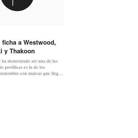
 ficha a Westwood,
i y Thakoon
e ha demostrado ser una de las
s prolíficas es la de los
 renombre con marcas que llegan
ás amplio. El beneficio es mutuo
rido experimentar la firma Nine
argo del año lanzará colecciones
tada creadas por Vivienne
ia Kokosalaki y...