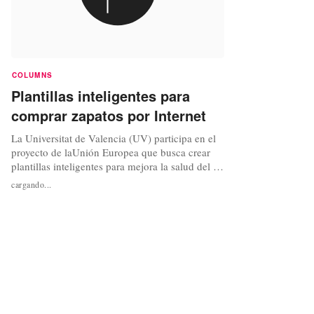
COLUMNS
Plantillas inteligentes para
comprar zapatos por Internet
La Universitat de Valencia (UV) participa en el
proyecto de laUnión Europea que busca crear
plantillas inteligentes para mejora la salud del ie
pero que también podrían facilitar la compra de
cargando...
calzado por Internet. El objetivo de esta
investigación que se llevará a cabo durante dos
años es conseguir la prescripción inteligente e
individualizada...