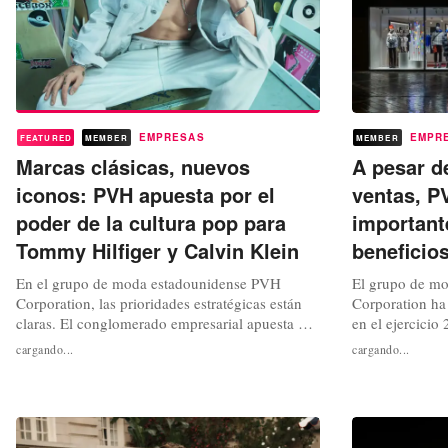
EMPRESAS
EMPR
FEATURED
MEMBER
MEMBER
Marcas clásicas, nuevos
A pesar d
iconos: PVH apuesta por el
ventas, P
poder de la cultura pop para
important
Tommy Hilfiger y Calvin Klein
beneficio
En el grupo de moda estadounidense PVH
El grupo de m
Corporation, las prioridades estratégicas están
Corporation ha
claras. El conglomerado empresarial apuesta por
en el ejercicio
completo por el fortalecimiento de sus dos
beneficios han
cargando...
cargando...
marcas tradicionales, Tommy Hilfiger y Calvin
debido a condic
Klein. En este sentido, las colaboraciones con
extraordinarios
personalidades destacadas de la industria
resultados publ
musical y cultural desempeñan un...
matriz de Calv