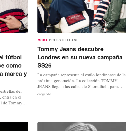
MODA
PRESS RELEASE
Tommy Jeans descubre
l fútbol
Londres en su nueva campaña
lce como
SS26
la marca y
La campaña representa el estilo londinense de la
próxima generación. La colección TOMMY
JEANS llega a las calles de Shoreditch, para
estrellas del
fusionar la herencia americana con el estilo de
cargando...
 entra en el
vida moderno del denim. Jang Won Young,
ol de Tommy
Franco Masini y Cat Burns Tommy Hilfiger,
 campañas,
parte de PVH Corp., presenta la campaña y la
arcan
colección TOMMY JEANS Primavera 2026,...
Entretenimiento
ue se extenderá