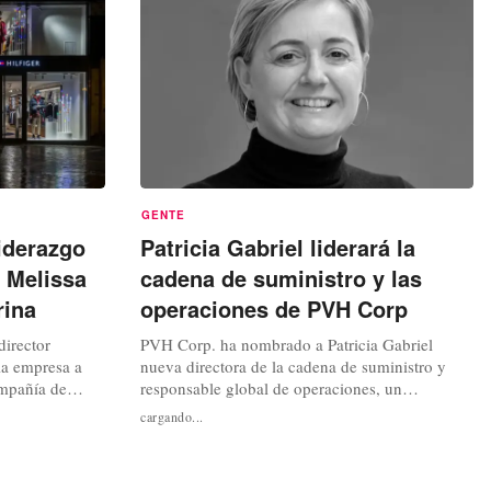
tará...
GENTE
iderazgo
Patricia Gabriel liderará la
 Melissa
cadena de suministro y las
rina
operaciones de PVH Corp
irector
PVH Corp. ha nombrado a Patricia Gabriel
la empresa a
nueva directora de la cadena de suministro y
ompañía de
responsable global de operaciones, un
 XM. No
movimiento ejecutivo clave destinado a acelerar
cargando...
o hasta
su estrategia de crecimiento. Gabriel se
óxima
incorporará a la empresa en el cuarto trimestre y
el tercer
reportará directamente al CEO Stefan Larsson.