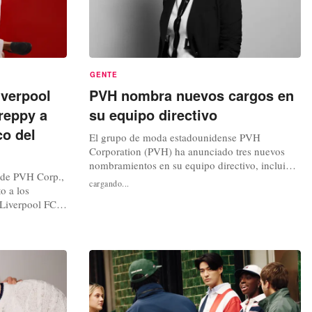
GENTE
iverpool
PVH nombra nuevos cargos en
preppy a
su equipo directivo
o del
El grupo de moda estadounidense PVH
Corporation (PVH) ha anunciado tres nuevos
nombramientos en su equipo directivo, incluidos
 de PVH Corp.,
dos ascensos internos, con el objetivo de
cargando...
o a los
acelerar la ejecución de su plan de crecimiento
 Liverpool FC
estratégico plurianual. Adelyn Cheong ha sido
6, en un
ascendida a directora ejecutiva de PVH
para para un
Americas. En este cargo, Cheong supervisará...
mágenes
ores se reúnen
e ellos...