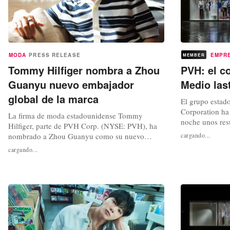
MODA
PRESS RELEASE
EMPR
MEMBER
Tommy Hilfiger nombra a Zhou
PVH: el co
Guanyu nuevo embajador
Medio las
global de la marca
El grupo esta
Corporation ha 
La firma de moda estadounidense Tommy
noche unos resu
Hilfiger, parte de PVH Corp. (NYSE: PVH), ha
trimestre del e
nombrado a Zhou Guanyu como su nuevo
cargando...
debido al previ
embajador global de la marca. Este anuncio se
cargando...
conflicto en Or
suma a la colaboración existente de Tommy
rebajado su pre
Hilfiger con el equipo Cadillac de Fórmula 1,
conjunto del año
para el que la marca es proveedor oficial de
vestuario. Zhou es el primer piloto de Fórmula
1...