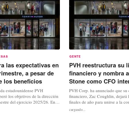
durante varias temporadas, presen
ESAS
GENTE
a las expectativas en
PVH reestructura su l
trimestre, a pesar de
financiero y nombra a
e los beneficios
Stone como CFO inte
oda estadounidense PVH
PVH Corp. ha anunciado que su d
eró los objetivos de la dirección
financiero, Zac Coughlin, dejará 
mestre del ejercicio 2025/26. En
finales de año para unirse a la c
la empresa matriz de las marcas
entretenimiento de audio Sirius
cargando...
 Tommy Hilfiger ajustó sus
obstante, permanecerá en su carg
ales el miércoles por la noche.
diciembre y participará en la pr
imestre, cerrado el 2 de
conferencia sobre los resultados d