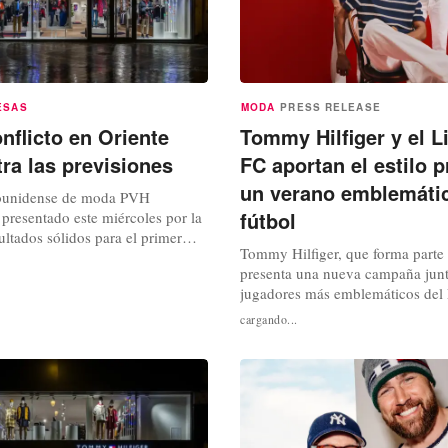
ESAS
MODA
PRESS RELEASE
nflicto en Oriente
Tommy Hilfiger y el L
tra las previsiones
FC aportan el estilo 
un verano emblemátic
dounidense de moda PVH
fútbol
presentado este miércoles por la
ltados sólidos para el primer
Tommy Hilfiger, que forma parte
jercicio 2026/27. Sin embargo,
presenta una nueva campaña junt
sible impacto negativo del
jugadores más emblemáticos del
iente Medio, la dirección ha
en la colección de verano de 202
visión de ingresos para el
cargando...
momento en que el fútbol se pre
. En el primer trimestre,...
hito cultural. Con un fondo de i
optimistas y vibrantes, los jugad
con ilusión antes de que muchos d