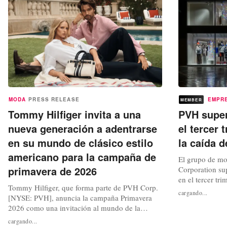
MODA
PRESS RELEASE
EMPR
MEMBER
Tommy Hilfiger invita a una
PVH super
nueva generación a adentrarse
el tercer 
en su mundo de clásico estilo
la caída d
americano para la campaña de
El grupo de m
primavera de 2026
Corporation sup
en el tercer tri
Tommy Hilfiger, que forma parte de PVH Corp.
consecuencia, 
cargando...
[NYSE: PVH], anuncia la campaña Primavera
Calvin Klein y
2026 como una invitación al mundo de la
previsiones anu
comodidad, la calidez y el entretenimiento del
En el último tr
cargando...