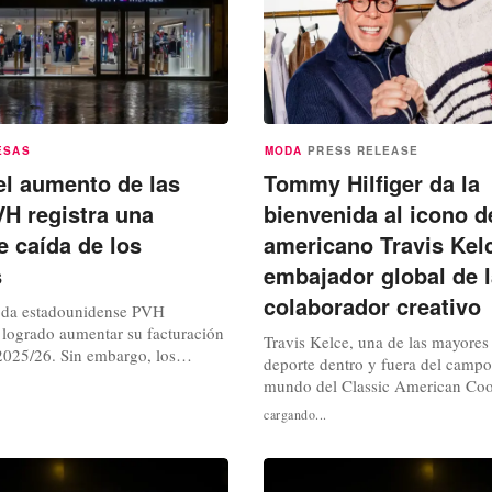
ESAS
MODA
PRESS RELEASE
el aumento de las
Tommy Hilfiger da la
VH registra una
bienvenida al icono de
e caída de los
americano Travis Ke
s
embajador global de 
colaborador creativo
oda estadounidense PVH
 logrado aumentar su facturación
Travis Kelce, una de las mayores 
 2025/26. Sin embargo, los
deporte dentro y fuera del campo,
 disminuido considerablemente
mundo del Classic American Co
iones adversas y a efectos
Hilfiger a través de una serie de
cargando...
 negativos. En general, los
colaboraciones y eventos que ab
icados el martes por la empresa
F.A.M.E.S (Moda, Arte, Música, 
in Klein y Tommy Hilfiger han...
y Deporte). Esta colaboración, q