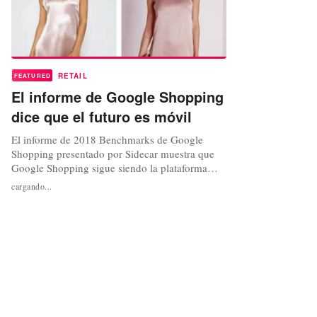
RETAIL
FEATURED
El informe de Google Shopping
dice que el futuro es móvil
El informe de 2018 Benchmarks de Google
Shopping presentado por Sidecar muestra que
Google Shopping sigue siendo la plataforma
clave de comercialización y compra para los
cargando...
minoristas que venden en línea. Los ingresos
totales dentro del canal aumentaron un 64 por
ciento con respecto a 2016. La proporción de
ingresos de Mobile aumentó un 19 por...