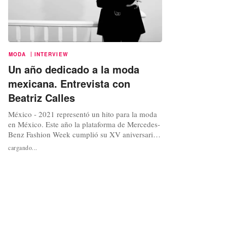
|
MODA
INTERVIEW
Un año dedicado a la moda
mexicana. Entrevista con
Beatriz Calles
México - 2021 representó un hito para la moda
en México. Este año la plataforma de Mercedes-
Benz Fashion Week cumplió su XV aniversario,
sumando un total de 30 ediciones en donde han
cargando...
desfilado marcas y diseñadores nacionales, tanto
establecidos como emergentes, así como marcas
internacionales que han contribuido a poner a
México en el mapa de la...