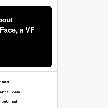
bout
 Face, a VF
ander
abria
,
Spain
ionUnited