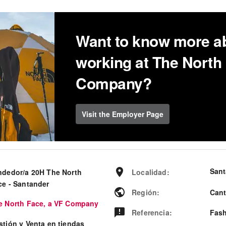
Want to know more a
working at The North
Company?
Visit the Employer Page
Sant
ndedor/a 20H The North
Localidad
:
ce - Santander
Región
:
Cant
e North Face, a VF Company
Referencia
:
Fash
stión y Venta en tiendas