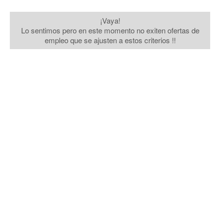
¡Vaya!
Lo sentimos pero en este momento no exiten ofertas de
empleo que se ajusten a estos criterios !!