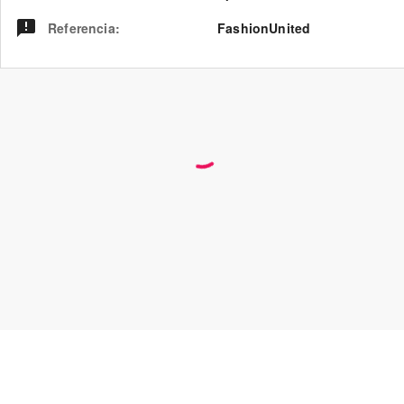
Referencia
:
FashionUnited