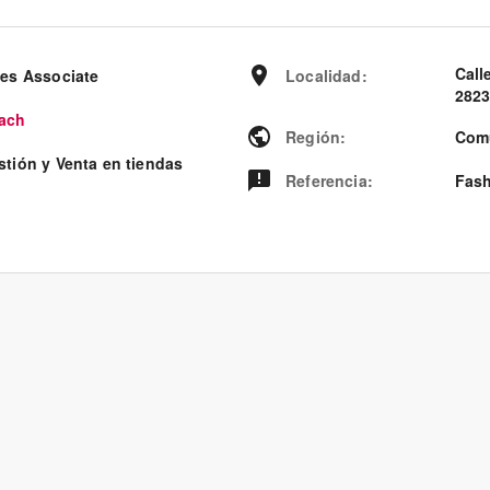
Call
les Associate
Localidad
:
2823
ach
Región
:
Com
stión y Venta en tiendas
Referencia
:
Fash