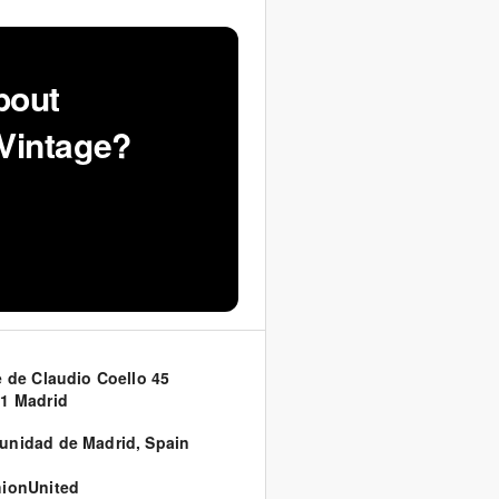
bout
Vintage?
e de Claudio Coello 45
1 Madrid
unidad de Madrid
,
Spain
ionUnited