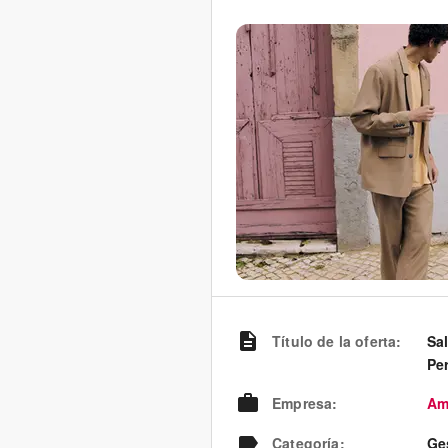
Título de la oferta
:
Sa
Pe
Empresa
:
Am
Categoría
:
Ge