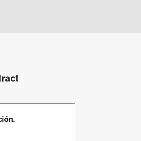
tract
ción.