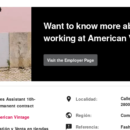
Want to know more a
working at American 
Visit the Employer Page
Call
les Assistant 10h-
Localidad
:
2800
rmanent contract
Región
:
Com
erican Vintage
Referencia
:
Fash
stión y Venta en tiendas