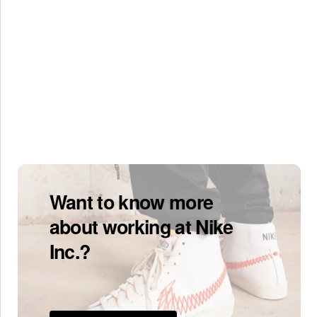
Want to know more
about working at Nike
Inc.?