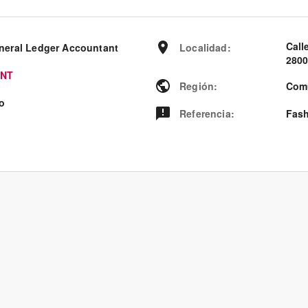
Call
neral Ledger Accountant
Localidad
:
2800
NT
Región
:
Com
ro
Referencia
:
Fash