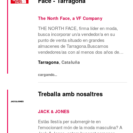
Face - Tarragona
The North Face, a VF Company
THE NORTH FACE, firma líder en moda,
busca incorporar un/a vendedor/a en su
punto de venta situado en grandes
almacenes de Tarragona.Buscamos
vendedores/as con al menos dos años de
experiencia en venta de moda, consecución
Tarragona
,
Cataluña
de objetivos comerciales, recepción de
mercancía, gestión de almacén y...
cargando...
Treballa amb nosaltres
JACK & JONES
Estàs llest/a per submergir-te en
l'emocionant món de la moda masculina? A