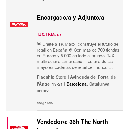
Encargado/a y Adjunto/a
TJX/TKMaxx
🌟 Únete a TK Maxx: construye el futuro del
retail en España 🌟 Con más de 700 tiendas
en Europa y 5.000 en todo el mundo, TJX —
multinacional americana— es una de las
mayores cadenas de retail del mundo,
especializada en el formato off-price:
Flagship Store
|
Avinguda del Portal de
primeras marcas, calidad, variedad y moda
l'Àngel 19-21
|
Barcelona
,
Catalunya
a precios exce
08002
cargando...
Vendedor/a 36h The North