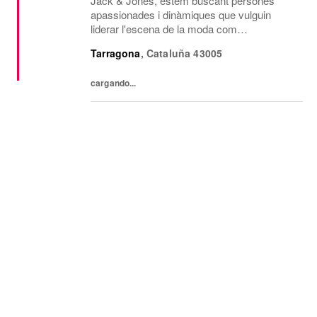
Jack & Jones, estem buscant persones
apassionades i dinàmiques que vulguin
liderar l'escena de la moda com
VENEDORS/AS a les nostres botigues de
Tarragona
,
Cataluña
43005
Tarragona. Si estàs ansiós/a per inspirar els
nostres clients, crear experiè...
cargando...