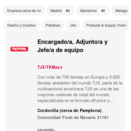
Empleos cerca de mí
Madrid
62
Barcelona
40
Málaga
Diseño y Creativo
Prácticas
otro
Producto & Supply Chain
Encargado/a, Adjunto/a y
Jefe/a de equipo
TJX/TKMaxx
Con más de 700 tiendas en Europa y 5.000
tiendas alrededor del mundo TJX, parte de la
multinacional americana TJX es una de las
mayores cadenas de retail del mundo,
especializada en el formato off-price y
reconocida por su modelo de negocio único.
Cordovilla (cerca de Pamplona)
,
Primeras marcas, calidad, variedad y moda
Comunidad Foral de Navarra
31191
a...
cargando...