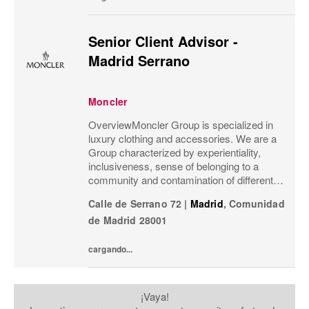
Senior Client Advisor -
Madrid Serrano
Moncler
OverviewMoncler Group is specialized in
luxury clothing and accessories. We are a
Group characterized by experientiality,
inclusiveness, sense of belonging to a
community and contamination of different
meanings and worlds.Our goal is that
Calle de Serrano 72
|
Madrid
,
Comunidad
Moncler’s social channels not only
de Madrid
28001
communicate our...
cargando...
¡Vaya!