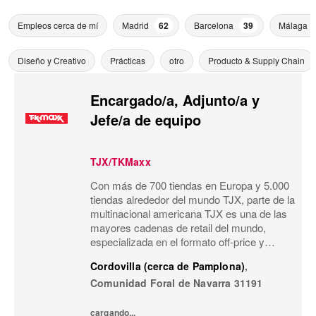
Empleos cerca de mí
Madrid
62
Barcelona
39
Málaga
Diseño y Creativo
Prácticas
otro
Producto & Supply Chain
Encargado/a, Adjunto/a y
Jefe/a de equipo
TJX/TKMaxx
Con más de 700 tiendas en Europa y 5.000
tiendas alrededor del mundo TJX, parte de la
multinacional americana TJX es una de las
mayores cadenas de retail del mundo,
especializada en el formato off-price y
reconocida por su modelo de negocio único.
Cordovilla (cerca de Pamplona)
,
Primeras marcas, calidad, variedad y moda
Comunidad Foral de Navarra
31191
a...
cargando...