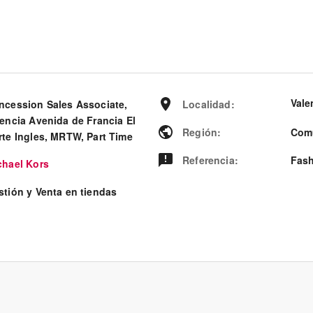
Vale
ncession Sales Associate,
Localidad
:
lencia Avenida de Francia El
Región
:
Comu
rte Ingles, MRTW, Part Time
Referencia
:
Fash
chael Kors
stión y Venta en tiendas