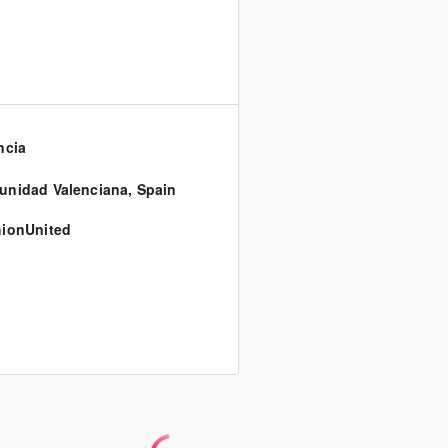
ncia
nidad Valenciana
,
Spain
ionUnited