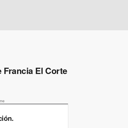
 Francia El Corte
ime
ción.