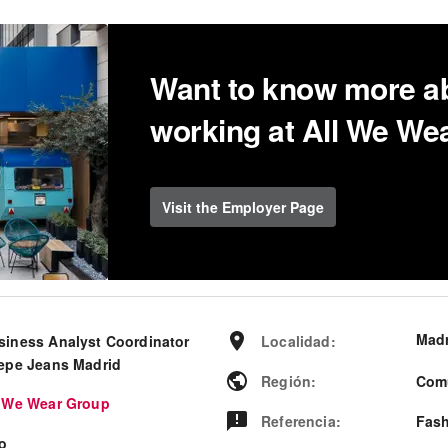
Want to know more a
working at All We We
Visit the Employer Page
Madr
siness Analyst Coordinator
Localidad
:
Pepe Jeans Madrid
Región
:
Com
l We Wear Group
Referencia
:
Fash
ro