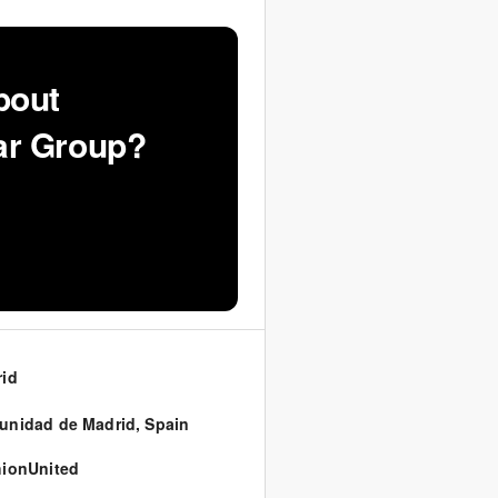
bout
ar Group?
id
unidad de Madrid
,
Spain
ionUnited