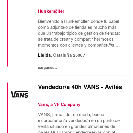
Hunkemöller
Bienvenido a Hunkemöller, donde tu papel
como adjunta/o de tienda es mucho más
que un trabajo típico de gestión de tiendas:
se trata de crear y compartir hermosos
momentos con clientes y compañer@s.
Juntos creamos un entorno de trabajo
Lleida
,
Cataluña
25007
inspirador en el que todos se sienten
bienvenidos y se...
cargando...
Vendedor/a 40h VANS - Avilés
Vans, a VF Company
VANS, firma líder en moda, busca
incorporar un/a vendedor/a en su punto de
venta situado en grandes almacenes de
Avilés.Buscamos vendedores/as con al