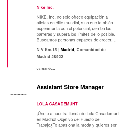
Nike Inc.
NIKE, Inc. no solo ofrece equipación a
atletas de élite mundial, sino que también
experimenta con el potencial, derriba las
barreras y supera los límites de lo posible.
Buscamos personas capaces de crecer,
pensar, soñar y crear. La cultura de la
N-V Km.15
|
Madrid
,
Comunidad de
empresa anima a aceptar la diversidad y
Madrid
28922
fomentar la...
cargando...
Assistant Store Manager
LOLA CASADEMUNT
¡Únete a nuestra tienda de Lola Casademunt
en Madrid! Objetivo del Puesto de
Trabajo¿Te apasiona la moda y quieres ser