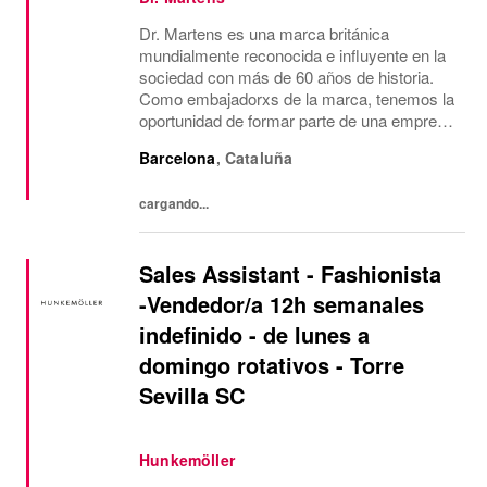
Dr. Martens es una marca británica
mundialmente reconocida e influyente en la
sociedad con más de 60 años de historia.
Como embajadorxs de la marca, tenemos la
oportunidad de formar parte de una empresa
dinámica, próspera y ética, con un grupo de
Barcelona
,
Cataluña
personas muy diverso donde cada unx
aporta su...
cargando...
Sales Assistant - Fashionista
-Vendedor/a 12h semanales
indefinido - de lunes a
domingo rotativos - Torre
Sevilla SC
Hunkemöller