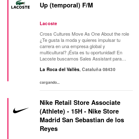
Up (temporal) F/M
Lacoste
Cross Cultures Move As One About the role
¿Te gusta la moda y quieres impulsar tu
carrera en una empresa global y
multicultural? ¡Ésta es tu oportunidad! En
Lacoste buscamos Sales Assistant para
nuestra nueva Pop UP en La Roca. ¿Qué
La Roca del Vallès
,
Cataluña
08430
ofrecemos? Jornada laboral de 20, 30 y 40
horas semanales de...
cargando...
Nike Retail Store Associate
(Athlete) - 15H - Nike Store
Madrid San Sebastian de los
Reyes