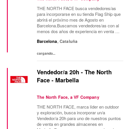
THE NORTH FACE busca vendedores/as
para incorporarse en su tienda Flag Ship que
abrirá el próximo mes de Agosto en
Barcelona.Buscamos vendedores/as con al
menos dos años de experiencia en venta de
moda, consecución de objetivos
Barcelona
,
Cataluña
comerciales, recepción de mercancía,
gestión de almacén y visual para...
cargando...
Vendedor/a 20h - The North
Face - Marbella
The North Face, a VF Company
THE NORTH FACE, marca líder en outdoor
y exploración, busca incorporar un/a
Vendedor/a 20h para uno de nuestros puntos
de venta en grandes almacenes en