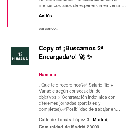
menos dos años de experiencia en venta de
moda, consecución de objetivos
Avilés
comerciales, recepción de mercancía,
gestión de almacén y visual.Ofrecemos...
cargando...
Copy of ¡Buscamos 2º
Encargada/o! 🚀 ✨
Humana
¿Qué te ofreceremos?✅ Salario fijo +
Variable según consecución de
objetivos.✅Contratación indefinida con
diferentes jornadas (parciales y
completas).✅Posibilidad de trabajar en
diferentes horarios que mejor se adapten a
Calle de Tomás López 3
|
Madrid
,
ti: turnos rotativos de lunes a domingo, de
Comunidad de Madrid
28009
mañana o tarde. Concentramos la...