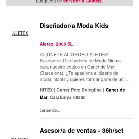
búsqueda de
en/Vitoria Gasteiz
.
Diseñador/a Moda Kids
Aletex, 2008 SL
🎨 ¡ÚNETE AL GRUPO ALETEX!
Buscamos Diseñador/a de Moda Niño/a
para nuestro equipo en Canet de Mar
(Barcelona). ¿Te apasiona el diseño de
moda infantil y quieres formar parte de un
equipo dinámico y creativo? ¡Te estamos
HITEX
|
Carrer Pere Deleglise
|
Canet de
buscando!
Mar
,
Catalunya
08360
cargando...
Asesor/a de ventas - 36h/set