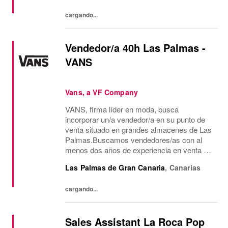
Buscamos...
cargando...
Vendedor/a 40h Las Palmas -
VANS
Vans, a VF Company
VANS, firma líder en moda, busca
incorporar un/a vendedor/a en su punto de
venta situado en grandes almacenes de Las
Palmas.Buscamos vendedores/as con al
menos dos años de experiencia en venta de
moda, consecución de objetivos
Las Palmas de Gran Canaria
,
Canarias
comerciales, recepción de mercancía,
gestión de almacén y...
cargando...
Sales Assistant La Roca Pop