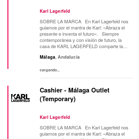
Karl Lagerfeld
SOBRE LA MARCA En Karl Lagerfeld nos
guiamos por el mantra de Karl: «Abraza el
presente e inventa el futuro». Siempre
contemporánea y con visión de futuro, la
casa de KARL LAGERFELD comparte la
visión creativa y la estética del diseño de su
Málaga
,
Andalucía
icónico fundador, Karl Lagerfeld. Somos la
única...
cargando...
Cashier - Málaga Outlet
(Temporary)
Karl Lagerfeld
SOBRE LA MARCA En Karl Lagerfeld nos
guiamos por el mantra de Karl: «Abraza el