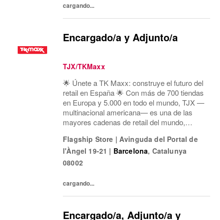
cargando...
Encargado/a y Adjunto/a
TJX/TKMaxx
🌟 Únete a TK Maxx: construye el futuro del
retail en España 🌟 Con más de 700 tiendas
en Europa y 5.000 en todo el mundo, TJX —
multinacional americana— es una de las
mayores cadenas de retail del mundo,
especializada en el formato off-price:
Flagship Store
|
Avinguda del Portal de
primeras marcas, calidad, variedad y moda
l'Àngel 19-21
|
Barcelona
,
Catalunya
a precios exce
08002
cargando...
Encargado/a, Adjunto/a y