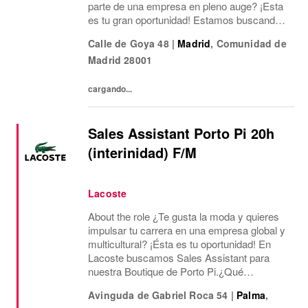
parte de una empresa en pleno auge? ¡Esta
es tu gran oportunidad! Estamos buscando
un/a Assistant de Store Manager para
Calle de Goya 48
|
Madrid
,
Comunidad de
nuestra nueva tienda en Calle de Goya, 48,
Madrid
28001
Salamanca,...
cargando...
Sales Assistant Porto Pi 20h
(interinidad) F/M
Lacoste
About the role ¿Te gusta la moda y quieres
impulsar tu carrera en una empresa global y
multicultural? ¡Ésta es tu oportunidad! En
Lacoste buscamos Sales Assistant para
nuestra Boutique de Porto Pi.¿Qué
ofrecemos? Jornada laboral de 20 horas
Avinguda de Gabriel Roca 54
|
Palma
,
semanales de lunes a domingo y festivos en