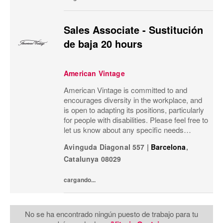
Sales Associate - Sustitución
de baja 20 hours
American Vintage
American Vintage is committed to and
encourages diversity in the workplace, and
is open to adapting its positions, particularly
for people with disabilities. Please feel free to
let us know about any specific needs
(accessibility, working hours, etc.) so that we
Avinguda Diagonal 557
|
Barcelona
,
can provide the most suitable...
Catalunya
08029
cargando...
No se ha encontrado ningún puesto de trabajo para tu