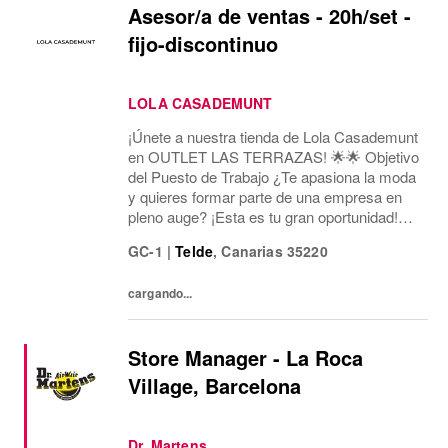
Asesor/a de ventas - 20h/set -
fijo-discontinuo
LOLA CASADEMUNT
¡Únete a nuestra tienda de Lola Casademunt
en OUTLET LAS TERRAZAS! 🌟🌟 Objetivo
del Puesto de Trabajo ¿Te apasiona la moda
y quieres formar parte de una empresa en
pleno auge? ¡Esta es tu gran oportunidad!
Estamos buscando un/a Asesor/a de Ventas
GC-1
|
Telde
,
Canarias
35220
para nuestra tienda en Lola Casademunt
Outlet Las...
cargando...
Store Manager - La Roca
Village, Barcelona
Dr. Martens