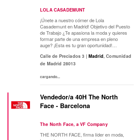
LOLA CASADEMUNT
¡Únete a nuestro córner de Lola
Casademunt en Madrid! Objetivo del Puesto
de Trabajo ¿Te apasiona la moda y quieres
formar parte de una empresa en pleno
auge? ¡Esta es tu gran oportunidad!
Estamos buscando un/a Asesor/a de Ventas
Calle de Preciados 3
|
Madrid
,
Comunidad
para nuestro córner en El Corte Inglés de
de Madrid
28013
Preciados. Tu papel será...
cargando...
Vendedor/a 40H The North
Face - Barcelona
The North Face, a VF Company
THE NORTH FACE, firma líder en moda,