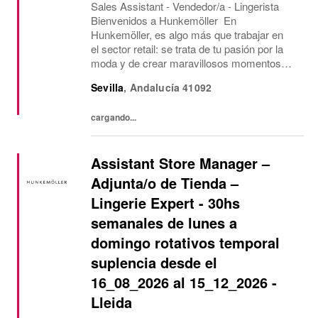
Sales Assistant - Vendedor/a - Lingerista
Bienvenidos a Hunkemöller En
Hunkemöller, es algo más que trabajar en
el sector retail: se trata de tu pasión por la
moda y de crear maravillosos momentos
para nuestros clientes y compañer@s.
Sevilla
,
Andalucía
41092
Juntos creamos un entorno de trabajo
inspirador en el que...
cargando...
Assistant Store Manager –
Adjunta/o de Tienda –
Lingerie Expert - 30hs
semanales de lunes a
domingo rotativos temporal
suplencia desde el
16_08_2026 al 15_12_2026 -
Lleida