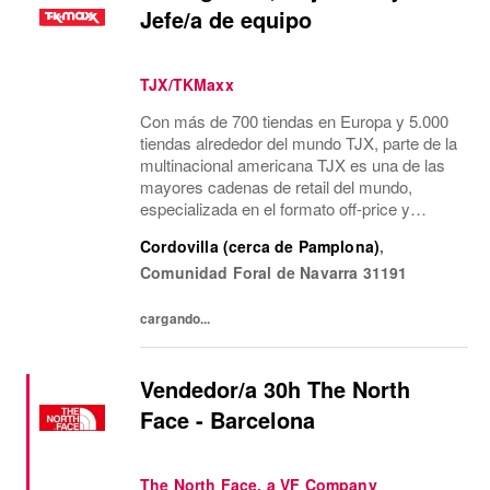
Jefe/a de equipo
TJX/TKMaxx
Con más de 700 tiendas en Europa y 5.000
tiendas alrededor del mundo TJX, parte de la
multinacional americana TJX es una de las
mayores cadenas de retail del mundo,
especializada en el formato off-price y
reconocida por su modelo de negocio único.
Cordovilla (cerca de Pamplona)
,
Primeras marcas, calidad, variedad y moda
Comunidad Foral de Navarra
31191
a...
cargando...
Vendedor/a 30h The North
Face - Barcelona
The North Face, a VF Company