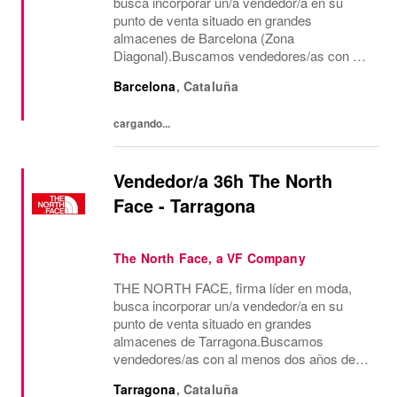
busca incorporar un/a vendedor/a en su
punto de venta situado en grandes
almacenes de Barcelona (Zona
Diagonal).Buscamos vendedores/as con al
menos dos años de experiencia en venta de
Barcelona
,
Cataluña
moda, consecución de objetivos
comerciales, recepción de mercancía,
cargando...
gestión...
Vendedor/a 36h The North
Face - Tarragona
The North Face, a VF Company
THE NORTH FACE, firma líder en moda,
busca incorporar un/a vendedor/a en su
punto de venta situado en grandes
almacenes de Tarragona.Buscamos
vendedores/as con al menos dos años de
experiencia en venta de moda, consecución
Tarragona
,
Cataluña
de objetivos comerciales, recepción de