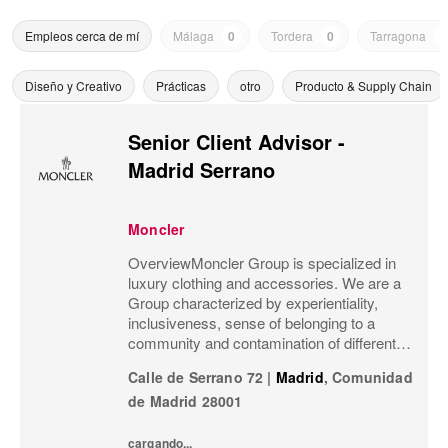
Empleos cerca de mí
Málaga
0
Tordera
0
Tarragona
0
Diseño y Creativo
Prácticas
otro
Producto & Supply Chain
Senior Client Advisor -
Madrid Serrano
Moncler
OverviewMoncler Group is specialized in
luxury clothing and accessories. We are a
Group characterized by experientiality,
inclusiveness, sense of belonging to a
community and contamination of different
meanings and worlds.Our goal is that
Calle de Serrano 72
|
Madrid
,
Comunidad
Moncler’s social channels not only
de Madrid
28001
communicate our...
cargando...