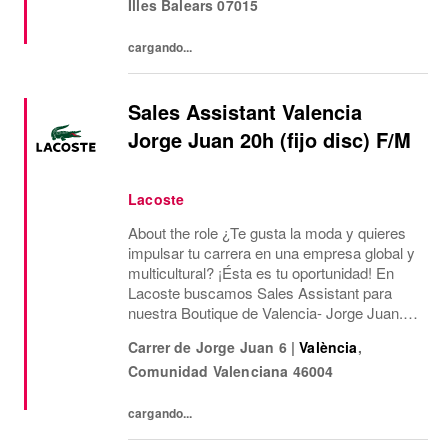
Illes Balears
07015
horarios...
cargando...
Sales Assistant Valencia
Jorge Juan 20h (fijo disc) F/M
Lacoste
About the role ¿Te gusta la moda y quieres
impulsar tu carrera en una empresa global y
multicultural? ¡Ésta es tu oportunidad! En
Lacoste buscamos Sales Assistant para
nuestra Boutique de Valencia- Jorge Juan.
¿Qué ofrecemos? Jornada laboral de 20
Carrer de Jorge Juan 6
|
València
,
horas semanales de lunes a domingo y
Comunidad Valenciana
46004
festivos en...
cargando...