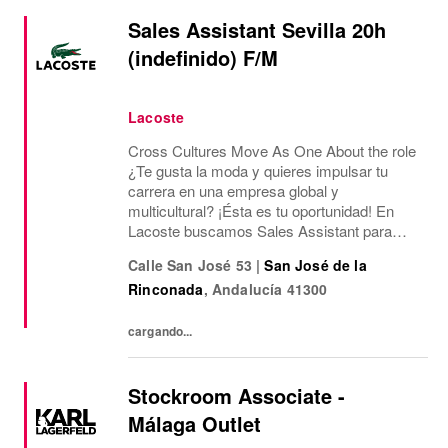
Sales Assistant Sevilla 20h
(indefinido) F/M
Lacoste
Cross Cultures Move As One About the role
¿Te gusta la moda y quieres impulsar tu
carrera en una empresa global y
multicultural? ¡Ésta es tu oportunidad! En
Lacoste buscamos Sales Assistant para
nuestro Outlet de Sevilla Fashion Outlet.
Calle San José 53
|
San José de la
¿Qué ofrecemos? Jornada laboral de 20
Rinconada
,
Andalucía
41300
horas semanales de...
cargando...
Stockroom Associate -
Málaga Outlet