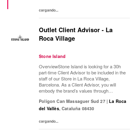
mercancía, gestión de almacén y...
cargando...
Outlet Client Advisor - La
Roca Village
Stone Island
OverviewStone Island is looking for a 30h
part-time Client Advisor to be included in the
staff of our Store in La Roca Village,
Barcelona. As a Client Advisor, you will
embody the brand’s values through
professional presence, refined
Polígon Can Massaguer Sud 27
|
La Roca
communication style and a passion for
del Vallès
,
Cataluña
08430
delivering exceptional...
cargando...