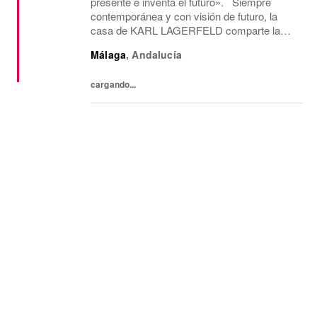
presente e inventa el futuro». Siempre
contemporánea y con visión de futuro, la
casa de KARL LAGERFELD comparte la
visión creativa y la estética del diseño de su
Málaga
,
Andalucía
icónico fundador, Karl Lagerfeld. Somos la
única...
cargando...