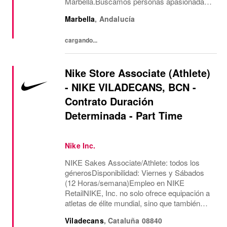
Marbella.Buscamos personas apasionadas
por la atención al cliente, con orientación a
Marbella
,
Andalucía
resultados y ganas de formar parte de un
entorno dinámico y...
cargando...
Nike Store Associate (Athlete)
- NIKE VILADECANS, BCN -
Contrato Duración
Determinada - Part Time
Nike Inc.
NIKE Sakes Associate/Athlete: todos los
génerosDisponibilidad: Viernes y Sábados
(12 Horas/semana)Empleo en NIKE
RetailNIKE, Inc. no solo ofrece equipación a
atletas de élite mundial, sino que también
experimenta con el potencial, derriba las
Viladecans
,
Cataluña
08840
barreras y supera los límites de lo posible.