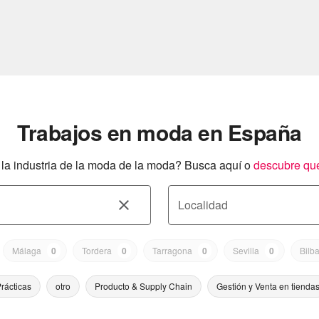
Trabajos en moda en España
a industria de la moda de la moda? Busca aquí o
descubre qu
Localidad
Málaga
0
Tordera
0
Tarragona
0
Sevilla
0
Bilb
rácticas
otro
Producto & Supply Chain
Gestión y Venta en tienda