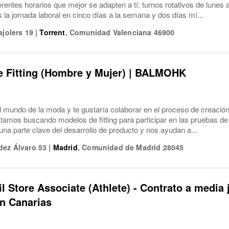
ferentes horarios que mejor se adapten a tí: turnos rotativos de lune
a jornada laboral en cinco días a la semana y dos días mí...
ajolers 19
|
Torrent
,
Comunidad Valenciana
46900
e Fitting (Hombre y Mujer) | BALMOHK
el mundo de la moda y te gustaría colaborar en el proceso de creaci
os buscando modelos de fitting para participar en las pruebas de 
na parte clave del desarrollo de producto y nos ayudan a...
dez Álvaro 53
|
Madrid
,
Comunidad de Madrid
28045
il Store Associate (Athlete) - Contrato a media 
n Canarias