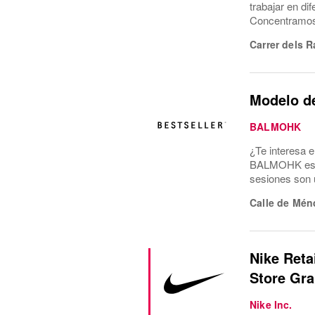
trabajar en di
Concentramos l
Carrer dels R
Modelo d
BALMOHK
¿Te interesa 
BALMOHK estam
sesiones son u
Calle de Mén
Nike Reta
Store Gra
Nike Inc.