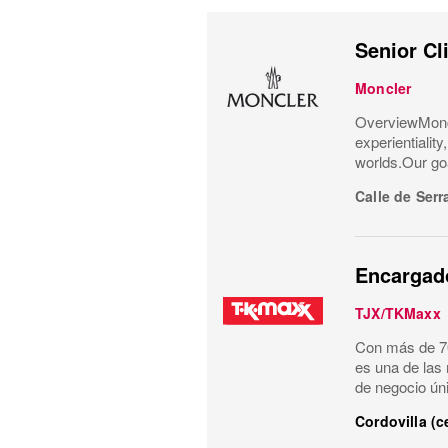
Senior Cl
Moncler
OverviewMoncl
experientialit
worlds.Our goa
Calle de Serr
Encargado
TJX/TKMaxx
Con más de 70
es una de las
de negocio ún
Cordovilla (