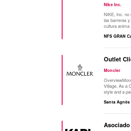
Nike Inc.
NIKE, Inc. no 
las barreras y
cultura anima 
NFS GRAN C
Outlet Cl
Moncler
OverviewMoncle
Village. As a 
style and a pa
Santa Agnès
Asociado 