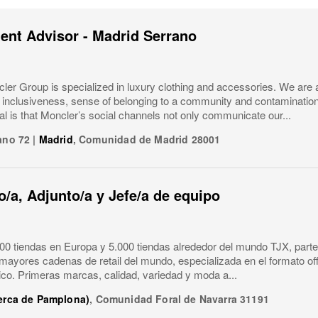
ient Advisor - Madrid Serrano
er Group is specialized in luxury clothing and accessories. We are 
y, inclusiveness, sense of belonging to a community and contaminatio
l is that Moncler’s social channels not only communicate our...
ano 72
|
Madrid
,
Comunidad de Madrid
28001
/a, Adjunto/a y Jefe/a de equipo
0 tiendas en Europa y 5.000 tiendas alrededor del mundo TJX, parte
 mayores cadenas de retail del mundo, especializada en el formato of
ico. Primeras marcas, calidad, variedad y moda a...
cerca de Pamplona)
,
Comunidad Foral de Navarra
31191