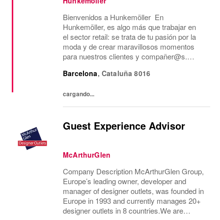
Hunkemöller
Bienvenidos a Hunkemöller En
Hunkemöller, es algo más que trabajar en
el sector retail: se trata de tu pasión por la
moda y de crear maravillosos momentos
para nuestros clientes y compañer@s.
Juntos creamos un entorno de trabajo
Barcelona
,
Cataluña
8016
inspirador en el que todos se sienten
bienvenidos y se comparten...
cargando...
Guest Experience Advisor
McArthurGlen
Company Description McArthurGlen Group,
Europe’s leading owner, developer and
manager of designer outlets, was founded in
Europe in 1993 and currently manages 20+
designer outlets in 8 countries.We are