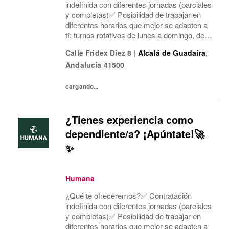
indefinida con diferentes jornadas (parciales
y completas)✅ Posibilidad de trabajar en
diferentes horarios que mejor se adapten a
tí: turnos rotativos de lunes a domingo, de
mañana o tarde. Concentramos la jornada
Calle Fridex Diez 8
|
Alcalá de Guadaíra
,
laboral en cinco días a la semana y dos días
Andalucía
41500
mí...
cargando...
¿Tienes experiencia como
dependiente/a? ¡Apúntate!🚀
✨
Humana
¿Qué te ofreceremos?✅ Contratación
indefinida con diferentes jornadas (parciales
y completas)✅ Posibilidad de trabajar en
diferentes horarios que mejor se adapten a