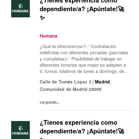
dependiente/a? ¡Apúntate!🚀
✨
Humana
¿Qué te ofreceremos?✅ Contratación
indefinida con diferentes jornadas (parciales
y completas)✅ Posibilidad de trabajar en
diferentes horarios que mejor se adapten a
tí: turnos rotativos de lunes a domingo, de
mañana o tarde. Concentramos la jornada
Calle de Tomás López 3
|
Madrid
,
laboral en cinco días a la semana y dos días
Comunidad de Madrid
28009
mí...
cargando...
¿Tienes experiencia como
dependiente/a? ¡Apúntate!🚀