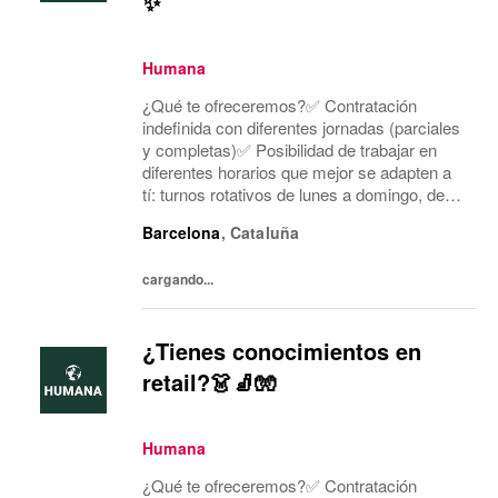
✨
Humana
¿Qué te ofreceremos?✅ Contratación
indefinida con diferentes jornadas (parciales
y completas)✅ Posibilidad de trabajar en
diferentes horarios que mejor se adapten a
tí: turnos rotativos de lunes a domingo, de
mañana o tarde. Concentramos la jornada
Barcelona
,
Cataluña
laboral en cinco días a la semana y dos días
mí...
cargando...
¿Tienes conocimientos en
retail?👗🧦🧤
Humana
¿Qué te ofreceremos?✅ Contratación