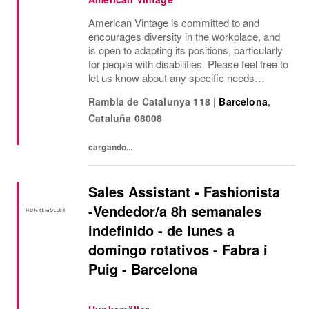
American Vintage is committed to and
encourages diversity in the workplace, and
is open to adapting its positions, particularly
for people with disabilities. Please feel free to
let us know about any specific needs
(accessibility, working hours, etc.) so that we
Rambla de Catalunya 118
|
Barcelona
,
can provide the most suitable...
Cataluña
08008
cargando...
Sales Assistant - Fashionista
-Vendedor/a 8h semanales
indefinido - de lunes a
domingo rotativos - Fabra i
Puig - Barcelona