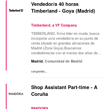
Vendedor/a 40 horas
Timberland - Goya (Madrid)
Timberland, a VF Company
TIMBERLAND, firma líder en moda, busca
incorporar un/a vendedor/a en su punto de
venta situado en grandes almacenes de
Madrid (Zona Goya).Buscamos
vendedores/as con al menos dos años de
experiencia en venta de moda, consecución
Madrid
,
Comunidad de Madrid
de objetivos comerciales, recepción de
mercancía, gestión de almacén...
cargando...
Shop Assistant Part-time - A
Coruña
PANDORA