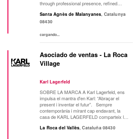
through professional presence, refined
communication style and a passion for
Santa Agnès de Malanyanes
,
Catalunya
delivering exceptional client experiences....
08430
cargando...
Asociado de ventas - La Roca
Village
Karl Lagerfeld
SOBRE LA MARCA A Karl Lagerfeld, ens
impulsa el mantra d'en Karl: “Abraçar el
present i inventar el futur”. Sempre
contemporània i mirant cap endavant, la
casa de KARL LAGERFELD comparteix la
visió creativa i l’estètica de disseny del seu
La Roca del Vallès
,
Cataluña
08430
icònic fundador, Karl Lagerfeld. Som l’única
casa de...