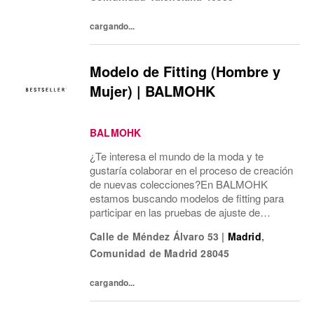
cargando...
Modelo de Fitting (Hombre y
Mujer) | BALMOHK
BALMOHK
¿Te interesa el mundo de la moda y te
gustaría colaborar en el proceso de creación
de nuevas colecciones?En BALMOHK
estamos buscando modelos de fitting para
participar en las pruebas de ajuste de
nuestras prendas. Estas sesiones son una
Calle de Méndez Álvaro 53
|
Madrid
,
parte clave del desarrollo de producto y nos
Comunidad de Madrid
28045
ayudan a...
cargando...