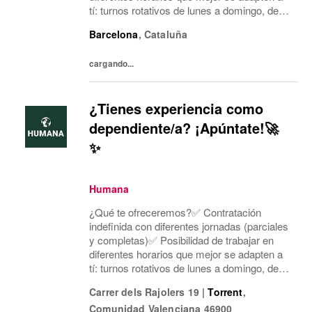
tí: turnos rotativos de lunes a domingo, de
mañana o tarde. Concentramos la jornada
Barcelona
,
Cataluña
laboral en cinco días a la semana y dos días
mí...
cargando...
¿Tienes experiencia como
dependiente/a? ¡Apúntate!🚀
✨
Humana
¿Qué te ofreceremos?✅ Contratación
indefinida con diferentes jornadas (parciales
y completas)✅ Posibilidad de trabajar en
diferentes horarios que mejor se adapten a
tí: turnos rotativos de lunes a domingo, de
mañana o tarde. Concentramos la jornada
Carrer dels Rajolers 19
|
Torrent
,
laboral en cinco días a la semana y dos días
Comunidad Valenciana
46900
mí...