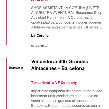
SHOP ASSISTANT - A CORUÑA ¡ÚNETE
A NUESTRA AVENTURA! Buscamos Shop
Assistant Part-time en A Coruña. Es la
oportunidad para conocerte y poder acceder
a futuras vacantes permanentes. SITienes
más de 2 años de experiencia como Shop
La Coruña
Assistant, en marcas con un formato de
tienda similar al de...
cargando...
Vendedor/a 40h Grandes
Almacenes - Barcelona
Timberland, a VF Company
Importante compañía del sector moda busca
incorporar un/a vendedor/a en su punto de
venta situado en grandes almacenes de
Barcelona.Buscamos vendedores/as con al