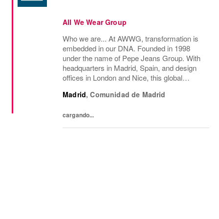
All We Wear Group
Who we are... At AWWG, transformation is
embedded in our DNA. Founded in 1998
under the name of Pepe Jeans Group. With
headquarters in Madrid, Spain, and design
offices in London and Nice, this global
fashion group integrates the iconic brands
Madrid
,
Comunidad de Madrid
Pepe Jeans London, Hackett, and
Façonnable. AWWG...
cargando...