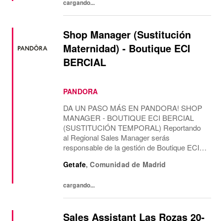
cargando...
Shop Manager (Sustitución
Maternidad) - Boutique ECI
BERCIAL
PANDORA
DA UN PASO MÁS EN PANDORA! SHOP
MANAGER - BOUTIQUE ECI BERCIAL
(SUSTITUCIÓN TEMPORAL) Reportando
al Regional Sales Manager serás
responsable de la gestión de Boutique ECI
BERCIAL, liderando el área de ventas y la
Getafe
,
Comunidad de Madrid
gestión del equipo, con una misión
temporal. CONTAREMOS CONTIGO
cargando...
PARA Como...
Sales Assistant Las Rozas 20-