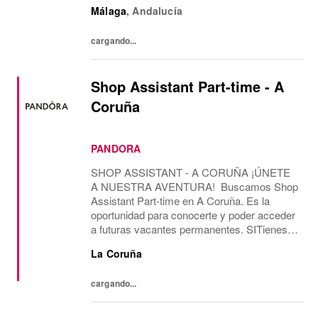
currently looking for a permanent part-time
Málaga
,
Andalucía
Guest Experience Advisor position, working
28 hours...
cargando...
Shop Assistant Part-time - A
Coruña
PANDORA
SHOP ASSISTANT - A CORUÑA ¡ÚNETE
A NUESTRA AVENTURA! Buscamos Shop
Assistant Part-time en A Coruña. Es la
oportunidad para conocerte y poder acceder
a futuras vacantes permanentes. SITienes
más de 2 años de experiencia como Shop
La Coruña
Assistant, en marcas con un formato de
tienda similar al de...
cargando...