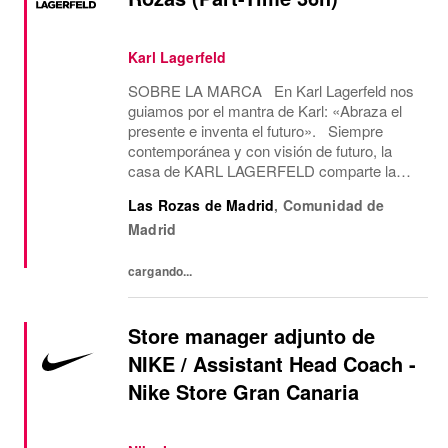
Karl Lagerfeld
SOBRE LA MARCA En Karl Lagerfeld nos
guiamos por el mantra de Karl: «Abraza el
presente e inventa el futuro». Siempre
contemporánea y con visión de futuro, la
casa de KARL LAGERFELD comparte la
visión creativa y la estética del diseño de su
Las Rozas de Madrid
,
Comunidad de
icónico fundador, Karl Lagerfeld. Somos la
Madrid
única...
cargando...
Store manager adjunto de
NIKE / Assistant Head Coach -
Nike Store Gran Canaria