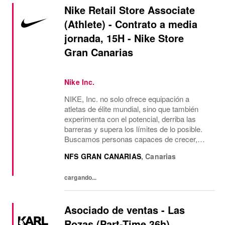
Nike Retail Store Associate
(Athlete) - Contrato a media
jornada, 15H - Nike Store
Gran Canarias
Nike Inc.
NIKE, Inc. no solo ofrece equipación a
atletas de élite mundial, sino que también
experimenta con el potencial, derriba las
barreras y supera los límites de lo posible.
Buscamos personas capaces de crecer,
pensar, soñar y crear. La cultura de la
NFS GRAN CANARIAS
,
Canarias
empresa anima a aceptar la diversidad y
fomentar la...
cargando...
Asociado de ventas - Las
Rozas (Part-Time 36h)