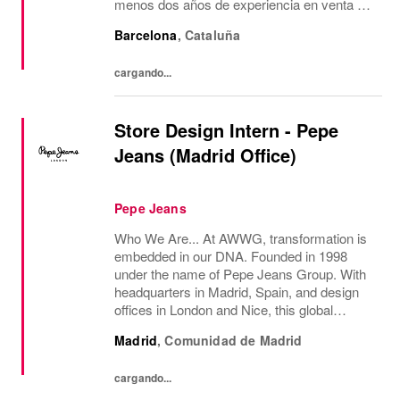
menos dos años de experiencia en venta de
moda, consecución de objetivos
Barcelona
,
Cataluña
comerciales, recepción de mercancía,
gestión de almacén y...
cargando...
Store Design Intern - Pepe
Jeans (Madrid Office)
Pepe Jeans
Who We Are... At AWWG, transformation is
embedded in our DNA. Founded in 1998
under the name of Pepe Jeans Group. With
headquarters in Madrid, Spain, and design
offices in London and Nice, this global
fashion group integrates the iconic brands
Madrid
,
Comunidad de Madrid
Pepe Jeans London, Hackett, and
Façonnable. AWWG...
cargando...