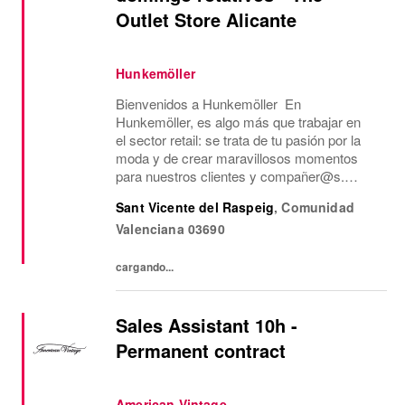
Outlet Store Alicante
Hunkemöller
Bienvenidos a Hunkemöller En
Hunkemöller, es algo más que trabajar en
el sector retail: se trata de tu pasión por la
moda y de crear maravillosos momentos
para nuestros clientes y compañer@s.
Juntos creamos un entorno de trabajo
Sant Vicente del Raspeig
,
Comunidad
inspirador en el que todos se sienten
Valenciana
03690
bienvenidos y se comparten...
cargando...
Sales Assistant 10h -
Permanent contract
American Vintage