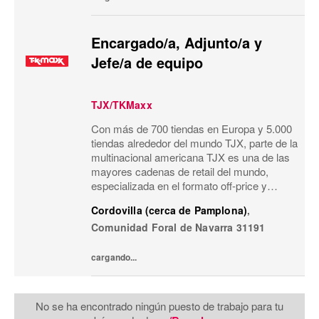
Encargado/a, Adjunto/a y
Jefe/a de equipo
TJX/TKMaxx
Con más de 700 tiendas en Europa y 5.000
tiendas alrededor del mundo TJX, parte de la
multinacional americana TJX es una de las
mayores cadenas de retail del mundo,
especializada en el formato off-price y
reconocida por su modelo de negocio único.
Cordovilla (cerca de Pamplona)
,
Primeras marcas, calidad, variedad y moda
Comunidad Foral de Navarra
31191
a...
cargando...
No se ha encontrado ningún puesto de trabajo para tu