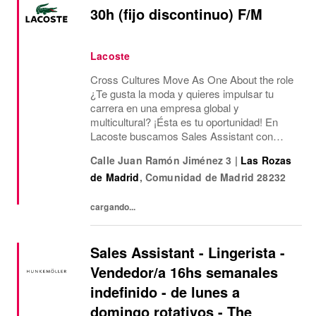
30h (fijo discontinuo) F/M
Lacoste
Cross Cultures Move As One About the role
¿Te gusta la moda y quieres impulsar tu
carrera en una empresa global y
multicultural? ¡Ésta es tu oportunidad! En
Lacoste buscamos Sales Assistant con
funciones de Sales Assisstant para nuestra
Calle Juan Ramón Jiménez 3
|
Las Rozas
tienda Outlet de Las Rozas Village.¿Qué
de Madrid
,
Comunidad de Madrid
28232
ofrecemos? Jornada...
cargando...
Sales Assistant - Lingerista -
Vendedor/a 16hs semanales
indefinido - de lunes a
domingo rotativos - The