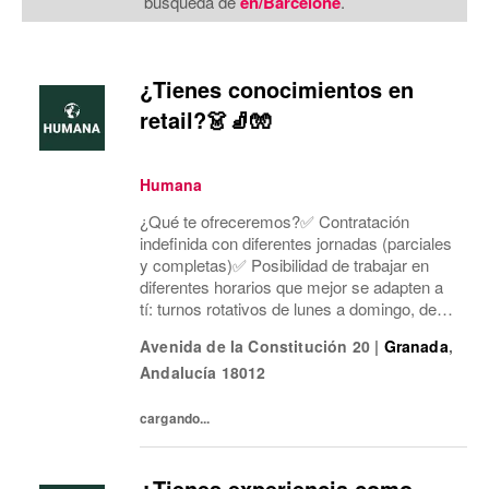
búsqueda de
en/Barcelone
.
¿Tienes conocimientos en
retail?👗🧦🧤
Humana
¿Qué te ofreceremos?✅ Contratación
indefinida con diferentes jornadas (parciales
y completas)✅ Posibilidad de trabajar en
diferentes horarios que mejor se adapten a
tí: turnos rotativos de lunes a domingo, de
mañana o tarde. Concentramos la jornada
Avenida de la Constitución 20
|
Granada
,
laboral en cinco días a la semana y dos días
Andalucía
18012
mí...
cargando...
¿Tienes experiencia como