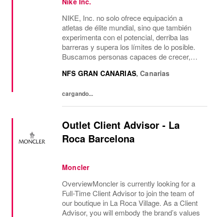
Nike Inc.
NIKE, Inc. no solo ofrece equipación a
atletas de élite mundial, sino que también
experimenta con el potencial, derriba las
barreras y supera los límites de lo posible.
Buscamos personas capaces de crecer,
pensar, soñar y crear. Su cultura anima a
NFS GRAN CANARIAS
,
Canarias
aceptar la diversidad y fomentar la
imaginación....
cargando...
Outlet Client Advisor - La
Roca Barcelona
Moncler
OverviewMoncler is currently looking for a
Full-Time Client Advisor to join the team of
our boutique in La Roca Village. As a Client
Advisor, you will embody the brand’s values