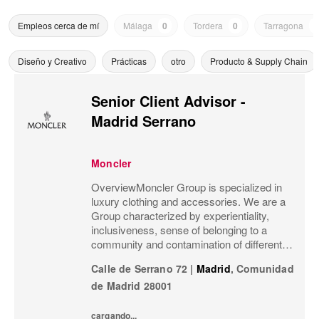
Empleos cerca de mí
Málaga
0
Tordera
0
Tarragona
0
Diseño y Creativo
Prácticas
otro
Producto & Supply Chain
Senior Client Advisor -
Madrid Serrano
Moncler
OverviewMoncler Group is specialized in
luxury clothing and accessories. We are a
Group characterized by experientiality,
inclusiveness, sense of belonging to a
community and contamination of different
meanings and worlds.Our goal is that
Calle de Serrano 72
|
Madrid
,
Comunidad
Moncler’s social channels not only
de Madrid
28001
communicate our...
cargando...