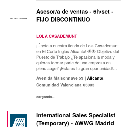
Asesor/a de ventas - 6h/set -
FIJO DISCONTINUO
LOLA CASADEMUNT
¡Únete a nuestra tienda de Lola Casademunt
en El Corte Inglés Alicante! 🌟🌟 Objetivo del
Puesto de Trabajo ¿Te apasiona la moda y
quieres formar parte de una empresa en
pleno auge? ¡Esta es tu gran oportunidad!
Estamos buscando un/a Asesor/a de Ventas
Avenida Maisonnave 53
|
Alicante
,
para nuestra tienda en Av. Maisonnave, 53...
Comunidad Valenciana
03003
cargando...
International Sales Specialist
(Temporary) - AWWG Madrid