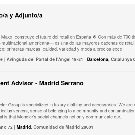
/a y Adjunto/a
 Maxx: construye el futuro del retail en España 🌟 Con más de 700 ti
ultinacional americana— es una de las mayores cadenas de retail 
ice: primeras marcas, calidad, variedad y moda a precios exce
re
|
Avinguda del Portal de l'Àngel 19-21
|
Barcelona
,
Catalunya
ient Advisor - Madrid Serrano
er Group is specialized in luxury clothing and accessories. We are 
y, inclusiveness, sense of belonging to a community and contaminatio
l is that Moncler’s social channels not only communicate our...
ano 72
|
Madrid
,
Comunidad de Madrid
28001