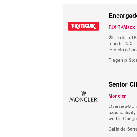
Encargado
TJX/TKMaxx
🌟 Únete a TK
mundo, TJX —m
formato off-pr
Flagship Sto
Senior Cl
Moncler
OverviewMoncl
experientialit
worlds.Our goa
Calle de Serr