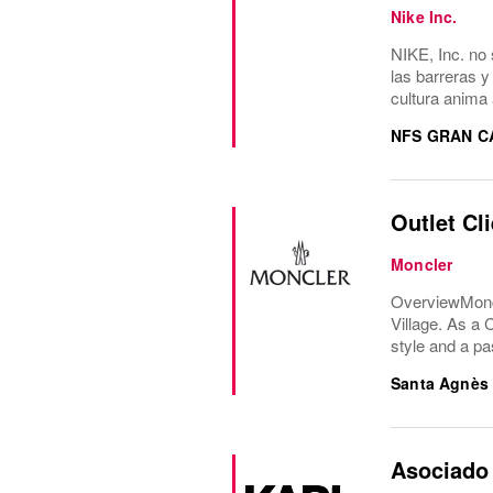
Nike Inc.
NIKE, Inc. no 
las barreras y
cultura anima 
NFS GRAN C
Outlet Cl
Moncler
OverviewMoncle
Village. As a 
style and a pa
Santa Agnès
Asociado 