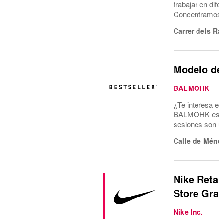
trabajar en di
Concentramos l
Carrer dels R
Modelo d
BALMOHK
¿Te interesa 
BALMOHK estam
sesiones son u
Calle de Mén
Nike Reta
Store Gra
Nike Inc.