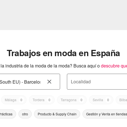
Trabajos en moda en España
a industria de la moda de la moda? Busca aquí o
descubre qu
Localidad
Málaga
0
Tordera
0
Tarragona
0
Sevilla
0
Bilb
rácticas
otro
Producto & Supply Chain
Gestión y Venta en tienda