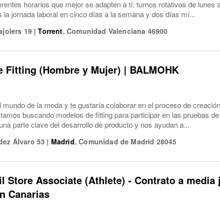
ferentes horarios que mejor se adapten a tí: turnos rotativos de lune
a jornada laboral en cinco días a la semana y dos días mí...
ajolers 19
|
Torrent
,
Comunidad Valenciana
46900
e Fitting (Hombre y Mujer) | BALMOHK
el mundo de la moda y te gustaría colaborar en el proceso de creaci
os buscando modelos de fitting para participar en las pruebas de 
na parte clave del desarrollo de producto y nos ayudan a...
dez Álvaro 53
|
Madrid
,
Comunidad de Madrid
28045
il Store Associate (Athlete) - Contrato a media 
n Canarias