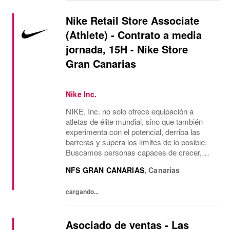
Nike Retail Store Associate
(Athlete) - Contrato a media
jornada, 15H - Nike Store
Gran Canarias
Nike Inc.
NIKE, Inc. no solo ofrece equipación a
atletas de élite mundial, sino que también
experimenta con el potencial, derriba las
barreras y supera los límites de lo posible.
Buscamos personas capaces de crecer,
pensar, soñar y crear. La cultura de la
NFS GRAN CANARIAS
,
Canarias
empresa anima a aceptar la diversidad y
fomentar la...
cargando...
Asociado de ventas - Las