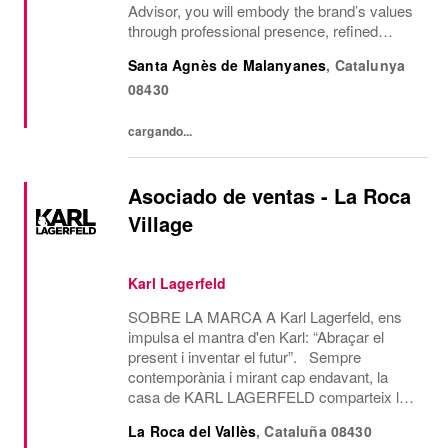
Advisor, you will embody the brand’s values
through professional presence, refined
communication style and a passion for
Santa Agnès de Malanyanes
,
Catalunya
delivering exceptional client experiences....
08430
cargando...
Asociado de ventas - La Roca
Village
Karl Lagerfeld
SOBRE LA MARCA A Karl Lagerfeld, ens
impulsa el mantra d'en Karl: “Abraçar el
present i inventar el futur”. Sempre
contemporània i mirant cap endavant, la
casa de KARL LAGERFELD comparteix la
visió creativa i l’estètica de disseny del seu
La Roca del Vallès
,
Cataluña
08430
icònic fundador, Karl Lagerfeld. Som l’única