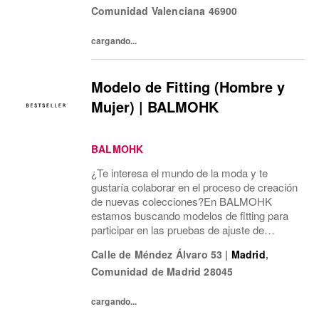
Comunidad Valenciana
46900
mí...
cargando...
Modelo de Fitting (Hombre y
Mujer) | BALMOHK
BALMOHK
¿Te interesa el mundo de la moda y te
gustaría colaborar en el proceso de creación
de nuevas colecciones?En BALMOHK
estamos buscando modelos de fitting para
participar en las pruebas de ajuste de
nuestras prendas. Estas sesiones son una
Calle de Méndez Álvaro 53
|
Madrid
,
parte clave del desarrollo de producto y nos
Comunidad de Madrid
28045
ayudan a...
cargando...