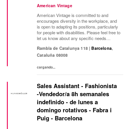
American Vintage
American Vintage is committed to and
encourages diversity in the workplace, and
is open to adapting its positions, particularly
for people with disabilities. Please feel free to
let us know about any specific needs
(accessibility, working hours, etc.) so that we
Rambla de Catalunya 118
|
Barcelona
,
can provide the most suitable...
Cataluña
08008
cargando...
Sales Assistant - Fashionista
-Vendedor/a 8h semanales
indefinido - de lunes a
domingo rotativos - Fabra i
Puig - Barcelona