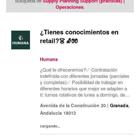
búsqueda de
Supply Planning Support (prácticas) |
Operaciones
.
¿Tienes conocimientos en
retail?👗🧦🧤
Humana
¿Qué te ofreceremos?✅ Contratación
indefinida con diferentes jornadas (parciales
y completas)✅ Posibilidad de trabajar en
diferentes horarios que mejor se adapten a
tí: turnos rotativos de lunes a domingo, de
mañana o tarde. Concentramos la jornada
Avenida de la Constitución 20
|
Granada
,
laboral en cinco días a la semana y dos días
Andalucía
18012
mí...
cargando...