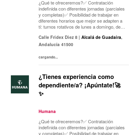
¿Qué te ofreceremos?✅ Contratación
indefinida con diferentes jornadas (parciales
y completas)✅ Posibilidad de trabajar en
diferentes horarios que mejor se adapten a
tí: turnos rotativos de lunes a domingo, de
mañana o tarde. Concentramos la jornada
Calle Fridex Diez 8
|
Alcalá de Guadaíra
,
laboral en cinco días a la semana y dos días
Andalucía
41500
mí...
cargando...
¿Tienes experiencia como
dependiente/a? ¡Apúntate!🚀
✨
Humana
¿Qué te ofreceremos?✅ Contratación
indefinida con diferentes jornadas (parciales
y completas)✅ Posibilidad de trabajar en