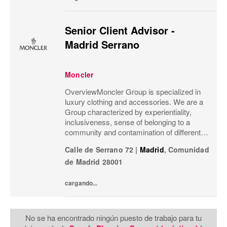
Senior Client Advisor -
Madrid Serrano
Moncler
OverviewMoncler Group is specialized in
luxury clothing and accessories. We are a
Group characterized by experientiality,
inclusiveness, sense of belonging to a
community and contamination of different
meanings and worlds.Our goal is that
Calle de Serrano 72
|
Madrid
,
Comunidad
Moncler’s social channels not only
de Madrid
28001
communicate our...
cargando...
No se ha encontrado ningún puesto de trabajo para tu