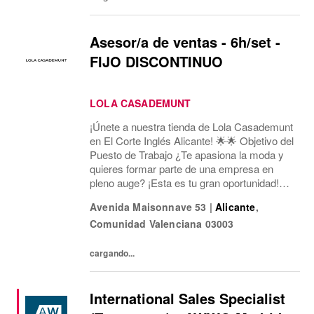
Asesor/a de ventas - 6h/set -
FIJO DISCONTINUO
LOLA CASADEMUNT
¡Únete a nuestra tienda de Lola Casademunt
en El Corte Inglés Alicante! 🌟🌟 Objetivo del
Puesto de Trabajo ¿Te apasiona la moda y
quieres formar parte de una empresa en
pleno auge? ¡Esta es tu gran oportunidad!
Estamos buscando un/a Asesor/a de Ventas
Avenida Maisonnave 53
|
Alicante
,
para nuestra tienda en Av. Maisonnave, 53...
Comunidad Valenciana
03003
cargando...
International Sales Specialist