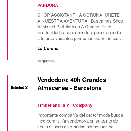
PANDORA
SHOP ASSISTANT - A CORUÑA ¡ÚNETE
A NUESTRA AVENTURA! Buscamos Shop
Assistant Part-time en A Coruña. Es la
oportunidad para conocerte y poder acceder
a futuras vacantes permanentes. SITienes
más de 2 años de experiencia como Shop
La Coruña
Assistant, en marcas con un formato de
tienda similar al de...
cargando...
Vendedor/a 40h Grandes
Almacenes - Barcelona
Timberland, a VF Company
Importante compañía del sector moda busca
incorporar un/a vendedor/a en su punto de
venta situado en grandes almacenes de