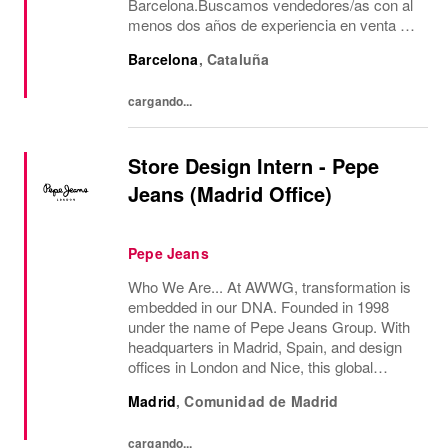
Barcelona.Buscamos vendedores/as con al
menos dos años de experiencia en venta de
moda, consecución de objetivos
Barcelona
,
Cataluña
comerciales, recepción de mercancía,
gestión de almacén y...
cargando...
Store Design Intern - Pepe
Jeans (Madrid Office)
Pepe Jeans
Who We Are... At AWWG, transformation is
embedded in our DNA. Founded in 1998
under the name of Pepe Jeans Group. With
headquarters in Madrid, Spain, and design
offices in London and Nice, this global
fashion group integrates the iconic brands
Madrid
,
Comunidad de Madrid
Pepe Jeans London, Hackett, and
Façonnable. AWWG...
cargando...