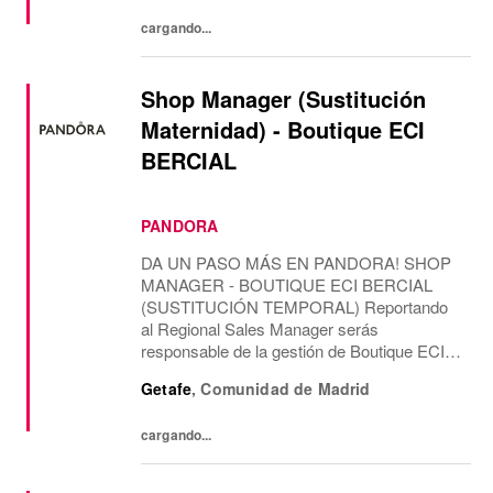
casa de...
cargando...
Shop Manager (Sustitución
Maternidad) - Boutique ECI
BERCIAL
PANDORA
DA UN PASO MÁS EN PANDORA! SHOP
MANAGER - BOUTIQUE ECI BERCIAL
(SUSTITUCIÓN TEMPORAL) Reportando
al Regional Sales Manager serás
responsable de la gestión de Boutique ECI
BERCIAL, liderando el área de ventas y la
Getafe
,
Comunidad de Madrid
gestión del equipo, con una misión
temporal. CONTAREMOS CONTIGO
cargando...
PARA Como...