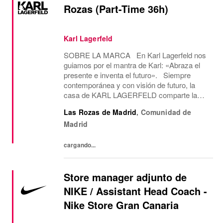
Rozas (Part-Time 36h)
Karl Lagerfeld
SOBRE LA MARCA En Karl Lagerfeld nos
guiamos por el mantra de Karl: «Abraza el
presente e inventa el futuro». Siempre
contemporánea y con visión de futuro, la
casa de KARL LAGERFELD comparte la
visión creativa y la estética del diseño de su
Las Rozas de Madrid
,
Comunidad de
icónico fundador, Karl Lagerfeld. Somos la
Madrid
única...
cargando...
Store manager adjunto de
NIKE / Assistant Head Coach -
Nike Store Gran Canaria