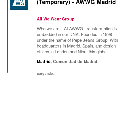
(Temporary) - AWWG Madrid
All We Wear Group
Who we are... At AWWG, transformation is
embedded in our DNA. Founded in 1998
under the name of Pepe Jeans Group. With
headquarters in Madrid, Spain, and design
offices in London and Nice, this global
fashion group integrates the iconic brands
Madrid
,
Comunidad de Madrid
Pepe Jeans London, Hackett, and
Façonnable. AWWG...
cargando...