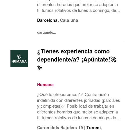
diferentes horarios que mejor se adapten a
tí: turnos rotativos de lunes a domingo, de
mañana o tarde. Concentramos la jornada
Barcelona
,
Cataluña
laboral en cinco días a la semana y dos días
mí...
cargando...
¿Tienes experiencia como
dependiente/a? ¡Apúntate!🚀
✨
Humana
¿Qué te ofreceremos?✅ Contratación
indefinida con diferentes jornadas (parciales
y completas)✅ Posibilidad de trabajar en
diferentes horarios que mejor se adapten a
tí: turnos rotativos de lunes a domingo, de
mañana o tarde. Concentramos la jornada
Carrer dels Rajolers 19
|
Torrent
,
laboral en cinco días a la semana y dos días