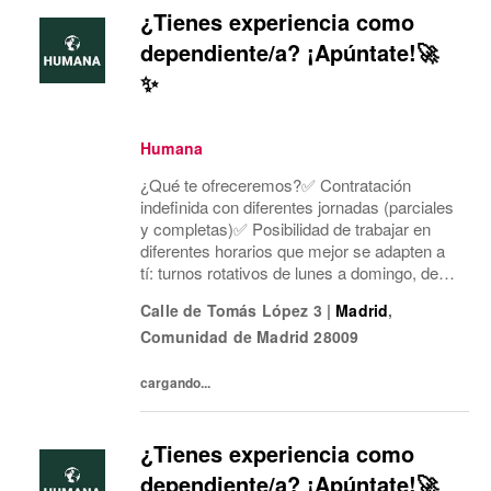
¿Tienes experiencia como
dependiente/a? ¡Apúntate!🚀
✨
Humana
¿Qué te ofreceremos?✅ Contratación
indefinida con diferentes jornadas (parciales
y completas)✅ Posibilidad de trabajar en
diferentes horarios que mejor se adapten a
tí: turnos rotativos de lunes a domingo, de
mañana o tarde. Concentramos la jornada
Calle de Tomás López 3
|
Madrid
,
laboral en cinco días a la semana y dos días
Comunidad de Madrid
28009
mí...
cargando...
¿Tienes experiencia como
dependiente/a? ¡Apúntate!🚀