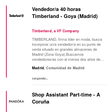
Vendedor/a 40 horas
Timberland - Goya (Madrid)
Timberland, a VF Company
TIMBERLAND, firma líder en moda, busca
incorporar un/a vendedor/a en su punto de
venta situado en grandes almacenes de
Madrid (Zona Goya).Buscamos
vendedores/as con al menos dos años de
experiencia en venta de moda, consecución
Madrid
,
Comunidad de Madrid
de objetivos comerciales, recepción de
mercancía, gestión de almacén...
cargando...
Shop Assistant Part-time - A
Coruña