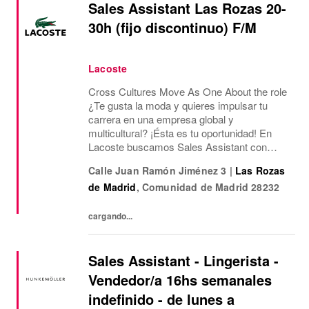
Sales Assistant Las Rozas 20-
30h (fijo discontinuo) F/M
Lacoste
Cross Cultures Move As One About the role
¿Te gusta la moda y quieres impulsar tu
carrera en una empresa global y
multicultural? ¡Ésta es tu oportunidad! En
Lacoste buscamos Sales Assistant con
funciones de Sales Assisstant para nuestra
Calle Juan Ramón Jiménez 3
|
Las Rozas
tienda Outlet de Las Rozas Village.¿Qué
de Madrid
,
Comunidad de Madrid
28232
ofrecemos? Jornada...
cargando...
Sales Assistant - Lingerista -
Vendedor/a 16hs semanales
indefinido - de lunes a