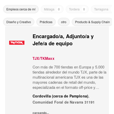
Empleos cerca de mí
Málaga
0
Tordera
0
Tarragona
0
Diseño y Creativo
Prácticas
otro
Producto & Supply Chain
Encargado/a, Adjunto/a y
Jefe/a de equipo
TJX/TKMaxx
Con más de 700 tiendas en Europa y 5.000
tiendas alrededor del mundo TJX, parte de la
multinacional americana TJX es una de las
mayores cadenas de retail del mundo,
especializada en el formato off-price y
reconocida por su modelo de negocio único.
Cordovilla (cerca de Pamplona)
,
Primeras marcas, calidad, variedad y moda
Comunidad Foral de Navarra
31191
a...
cargando...