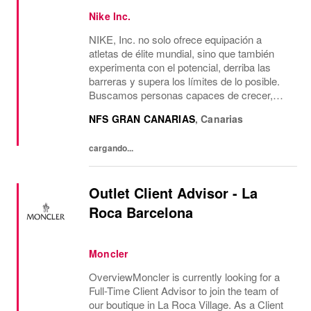
Nike Inc.
NIKE, Inc. no solo ofrece equipación a
atletas de élite mundial, sino que también
experimenta con el potencial, derriba las
barreras y supera los límites de lo posible.
Buscamos personas capaces de crecer,
pensar, soñar y crear. Su cultura anima a
NFS GRAN CANARIAS
,
Canarias
aceptar la diversidad y fomentar la
imaginación....
cargando...
Outlet Client Advisor - La
Roca Barcelona
Moncler
OverviewMoncler is currently looking for a
Full-Time Client Advisor to join the team of
our boutique in La Roca Village. As a Client