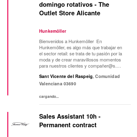
domingo rotativos - The
Outlet Store Alicante
Hunkemöller
Bienvenidos a Hunkemöller En
Hunkemöller, es algo más que trabajar en
el sector retail: se trata de tu pasión por la
moda y de crear maravillosos momentos
para nuestros clientes y compañer@s.
Juntos creamos un entorno de trabajo
Sant Vicente del Raspeig
,
Comunidad
inspirador en el que todos se sienten
Valenciana
03690
bienvenidos y se comparten...
cargando...
Sales Assistant 10h -
Permanent contract