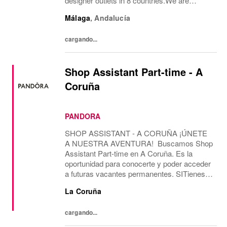
designer outlets in 8 countries.We are
currently looking for a permanent part-time
Málaga
,
Andalucía
Guest Experience Advisor position, working
28 hours...
cargando...
Shop Assistant Part-time - A
Coruña
PANDORA
SHOP ASSISTANT - A CORUÑA ¡ÚNETE
A NUESTRA AVENTURA! Buscamos Shop
Assistant Part-time en A Coruña. Es la
oportunidad para conocerte y poder acceder
a futuras vacantes permanentes. SITienes
más de 2 años de experiencia como Shop
La Coruña
Assistant, en marcas con un formato de
tienda similar al de...
cargando...