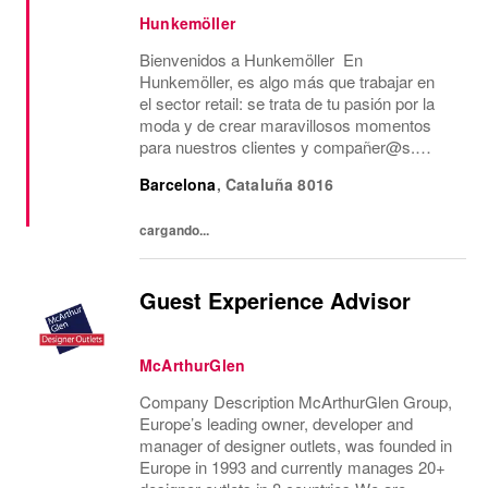
Hunkemöller
Bienvenidos a Hunkemöller En
Hunkemöller, es algo más que trabajar en
el sector retail: se trata de tu pasión por la
moda y de crear maravillosos momentos
para nuestros clientes y compañer@s.
Juntos creamos un entorno de trabajo
Barcelona
,
Cataluña
8016
inspirador en el que todos se sienten
bienvenidos y se comparten...
cargando...
Guest Experience Advisor
McArthurGlen
Company Description McArthurGlen Group,
Europe’s leading owner, developer and
manager of designer outlets, was founded in
Europe in 1993 and currently manages 20+