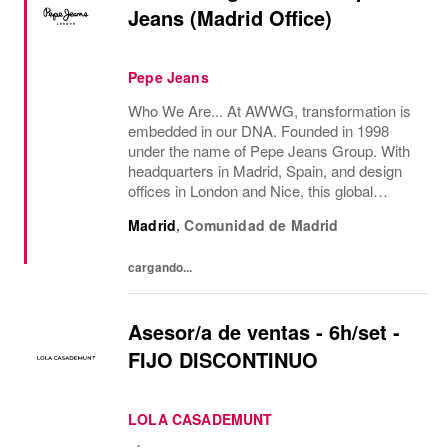
Jeans (Madrid Office)
Pepe Jeans
Who We Are... At AWWG, transformation is
embedded in our DNA. Founded in 1998
under the name of Pepe Jeans Group. With
headquarters in Madrid, Spain, and design
offices in London and Nice, this global
fashion group integrates the iconic brands
Madrid
,
Comunidad de Madrid
Pepe Jeans London, Hackett, and
Façonnable. AWWG...
cargando...
Asesor/a de ventas - 6h/set -
FIJO DISCONTINUO
LOLA CASADEMUNT