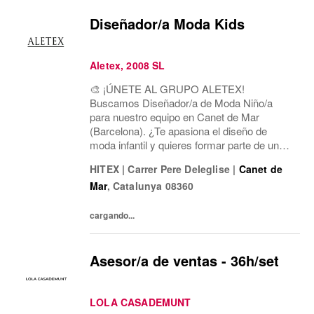
Diseñador/a Moda Kids
Aletex, 2008 SL
🎨 ¡ÚNETE AL GRUPO ALETEX!
Buscamos Diseñador/a de Moda Niño/a
para nuestro equipo en Canet de Mar
(Barcelona). ¿Te apasiona el diseño de
moda infantil y quieres formar parte de un
equipo dinámico y creativo? ¡Te estamos
HITEX
|
Carrer Pere Deleglise
|
Canet de
buscando!
Mar
,
Catalunya
08360
cargando...
Asesor/a de ventas - 36h/set
LOLA CASADEMUNT