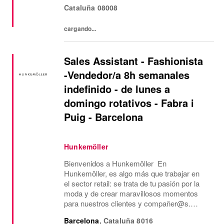
Cataluña
08008
cargando...
Sales Assistant - Fashionista
-Vendedor/a 8h semanales
indefinido - de lunes a
domingo rotativos - Fabra i
Puig - Barcelona
Hunkemöller
Bienvenidos a Hunkemöller En
Hunkemöller, es algo más que trabajar en
el sector retail: se trata de tu pasión por la
moda y de crear maravillosos momentos
para nuestros clientes y compañer@s.
Juntos creamos un entorno de trabajo
Barcelona
,
Cataluña
8016
inspirador en el que todos se sienten