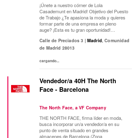
¡Únete a nuestro córner de Lola
Casademunt en Madrid! Objetivo del Puesto
de Trabajo ¿Te apasiona la moda y quieres
formar parte de una empresa en pleno
auge? ¡Esta es tu gran oportunidad!
Estamos buscando un/a Asesor/a de Ventas
Calle de Preciados 3
|
Madrid
,
Comunidad
para nuestro córner en El Corte Inglés de
de Madrid
28013
Preciados. Tu papel será...
cargando...
Vendedor/a 40H The North
Face - Barcelona
The North Face, a VF Company
THE NORTH FACE, firma líder en moda,
busca incorporar un/a vendedor/a en su
punto de venta situado en grandes
almacenes de Barcelona (Zona