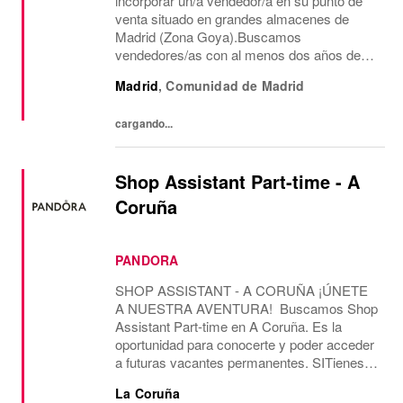
incorporar un/a vendedor/a en su punto de
venta situado en grandes almacenes de
Madrid (Zona Goya).Buscamos
vendedores/as con al menos dos años de
experiencia en venta de moda, consecución
Madrid
,
Comunidad de Madrid
de objetivos comerciales, recepción de
mercancía, gestión de almacén...
cargando...
Shop Assistant Part-time - A
Coruña
PANDORA
SHOP ASSISTANT - A CORUÑA ¡ÚNETE
A NUESTRA AVENTURA! Buscamos Shop
Assistant Part-time en A Coruña. Es la
oportunidad para conocerte y poder acceder
a futuras vacantes permanentes. SITienes
más de 2 años de experiencia como Shop
La Coruña
Assistant, en marcas con un formato de