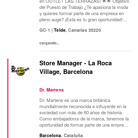
en OUTLET LAS TERRAZAS! 🌟🌟 Objetivo
del Puesto de Trabajo ¿Te apasiona la moda
y quieres formar parte de una empresa en
pleno auge? ¡Esta es tu gran oportunidad!
Estamos buscando un/a Asesor/a de Ventas
GC-1
|
Telde
,
Canarias
35220
para nuestra tienda en Lola Casademunt
Outlet Las...
cargando...
Store Manager - La Roca
Village, Barcelona
Dr. Martens
Dr. Martens es una marca británica
mundialmente reconocida e influyente en la
sociedad con más de 60 años de historia.
Como embajadorxs de la marca, tenemos la
oportunidad de formar parte de una empresa
dinámica, próspera y ética, con un grupo de
Barcelona
,
Cataluña
personas muy diverso donde cada unx