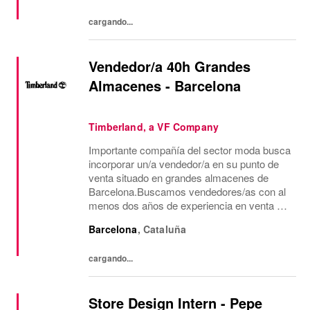
tienda similar al de...
cargando...
Vendedor/a 40h Grandes
Almacenes - Barcelona
Timberland, a VF Company
Importante compañía del sector moda busca
incorporar un/a vendedor/a en su punto de
venta situado en grandes almacenes de
Barcelona.Buscamos vendedores/as con al
menos dos años de experiencia en venta de
moda, consecución de objetivos
Barcelona
,
Cataluña
comerciales, recepción de mercancía,
gestión de almacén y...
cargando...
Store Design Intern - Pepe