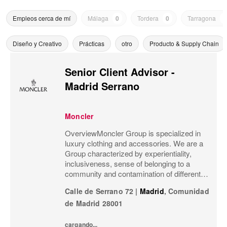
Empleos cerca de mí
Málaga
0
Tordera
0
Tarragona
0
Diseño y Creativo
Prácticas
otro
Producto & Supply Chain
Senior Client Advisor -
Madrid Serrano
Moncler
OverviewMoncler Group is specialized in
luxury clothing and accessories. We are a
Group characterized by experientiality,
inclusiveness, sense of belonging to a
community and contamination of different
meanings and worlds.Our goal is that
Calle de Serrano 72
|
Madrid
,
Comunidad
Moncler’s social channels not only
de Madrid
28001
communicate our...
cargando...