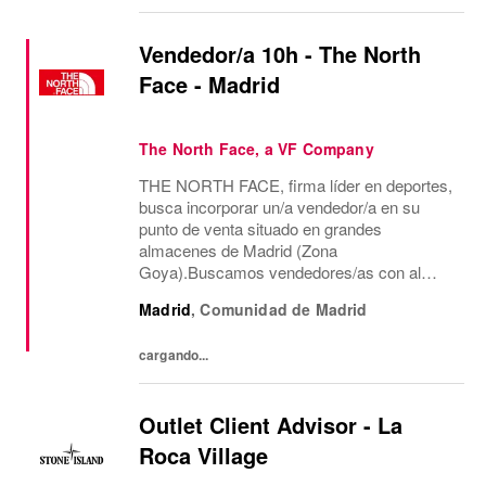
Vendedor/a 10h - The North
Face - Madrid
The North Face, a VF Company
THE NORTH FACE, firma líder en deportes,
busca incorporar un/a vendedor/a en su
punto de venta situado en grandes
almacenes de Madrid (Zona
Goya).Buscamos vendedores/as con al
menos dos años de experiencia en venta de
Madrid
,
Comunidad de Madrid
moda, consecución de objetivos
comerciales, recepción de mercancía,
cargando...
gestión de...
Outlet Client Advisor - La
Roca Village