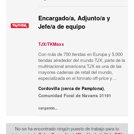
Encargado/a, Adjunto/a y
Jefe/a de equipo
TJX/TKMaxx
Con más de 700 tiendas en Europa y 5.000
tiendas alrededor del mundo TJX, parte de la
multinacional americana TJX es una de las
mayores cadenas de retail del mundo,
especializada en el formato off-price y
reconocida por su modelo de negocio único.
Cordovilla (cerca de Pamplona)
,
Primeras marcas, calidad, variedad y moda
Comunidad Foral de Navarra
31191
a...
cargando...
No se ha encontrado ningún puesto de trabajo para tu