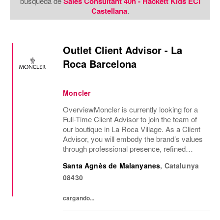
búsqueda de
Sales Consultant 40h - Hackett Kids ECI
Castellana
.
Outlet Client Advisor - La
Roca Barcelona
Moncler
OverviewMoncler is currently looking for a
Full-Time Client Advisor to join the team of
our boutique in La Roca Village. As a Client
Advisor, you will embody the brand’s values
through professional presence, refined
communication style and a passion for
Santa Agnès de Malanyanes
,
Catalunya
delivering exceptional client experiences....
08430
cargando...