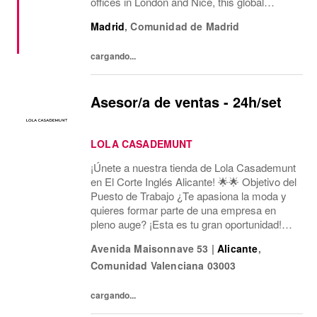
offices in London and Nice, this global
fashion group integrates the iconic brands
Madrid
,
Comunidad de Madrid
Pepe Jeans London, Hackett, and
Façonnable. AWWG...
cargando...
Asesor/a de ventas - 24h/set
LOLA CASADEMUNT
¡Únete a nuestra tienda de Lola Casademunt
en El Corte Inglés Alicante! 🌟🌟 Objetivo del
Puesto de Trabajo ¿Te apasiona la moda y
quieres formar parte de una empresa en
pleno auge? ¡Esta es tu gran oportunidad!
Estamos buscando un/a Asesor/a de Ventas
Avenida Maisonnave 53
|
Alicante
,
para nuestra tienda en Av. Maisonnave, 53...
Comunidad Valenciana
03003
cargando...