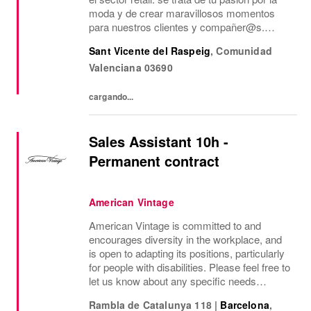
moda y de crear maravillosos momentos
para nuestros clientes y compañer@s.
Juntos creamos un entorno de trabajo
Sant Vicente del Raspeig
,
Comunidad
inspirador en el que todos se sienten
Valenciana
03690
bienvenidos y se comparten...
cargando...
Sales Assistant 10h -
Permanent contract
American Vintage
American Vintage is committed to and
encourages diversity in the workplace, and
is open to adapting its positions, particularly
for people with disabilities. Please feel free to
let us know about any specific needs
(accessibility, working hours, etc.) so that we
Rambla de Catalunya 118
|
Barcelona
,
can provide the most suitable...