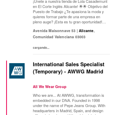
¡Únete a nuestra tienda de Lola Casademunt
en El Corte Inglés Alicante! 🌟🌟 Objetivo del
Puesto de Trabajo ¿Te apasiona la moda y
quieres formar parte de una empresa en
pleno auge? ¡Esta es tu gran oportunidad!
Estamos buscando un/a Asesor/a de Ventas
Avenida Maisonnave 53
|
Alicante
,
para nuestra tienda en Av. Maisonnave, 53...
Comunidad Valenciana
03003
cargando...
International Sales Specialist
(Temporary) - AWWG Madrid
All We Wear Group
Who we are... At AWWG, transformation is
embedded in our DNA. Founded in 1998
under the name of Pepe Jeans Group. With
headquarters in Madrid, Spain, and design