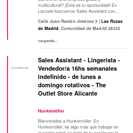
multicultural? ¡Ésta es tu oportunidad! En
Lacoste buscamos Sales Assistant con
funciones de Sales Assisstant para nuestra
Calle Juan Ramón Jiménez 3
|
Las Rozas
tienda Outlet de Las Rozas Village.¿Qué
de Madrid
,
Comunidad de Madrid
28232
ofrecemos? Jornada...
cargando...
Sales Assistant - Lingerista -
Vendedor/a 16hs semanales
indefinido - de lunes a
domingo rotativos - The
Outlet Store Alicante
Hunkemöller
Bienvenidos a Hunkemöller En
Hunkemöller, es algo más que trabajar en
el sector retail: se trata de tu pasión por la