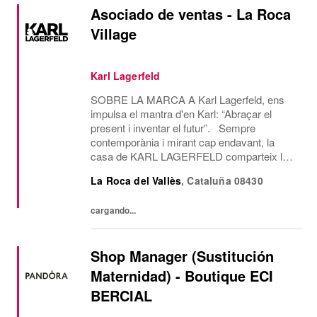
Asociado de ventas - La Roca
Village
Karl Lagerfeld
SOBRE LA MARCA A Karl Lagerfeld, ens
impulsa el mantra d'en Karl: “Abraçar el
present i inventar el futur”. Sempre
contemporània i mirant cap endavant, la
casa de KARL LAGERFELD comparteix la
visió creativa i l’estètica de disseny del seu
La Roca del Vallès
,
Cataluña
08430
icònic fundador, Karl Lagerfeld. Som l’única
casa de...
cargando...
Shop Manager (Sustitución
Maternidad) - Boutique ECI
BERCIAL