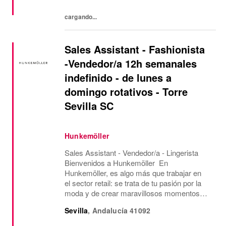
aporta su...
cargando...
Sales Assistant - Fashionista
-Vendedor/a 12h semanales
indefinido - de lunes a
domingo rotativos - Torre
Sevilla SC
Hunkemöller
Sales Assistant - Vendedor/a - Lingerista
Bienvenidos a Hunkemöller En
Hunkemöller, es algo más que trabajar en
el sector retail: se trata de tu pasión por la
moda y de crear maravillosos momentos
para nuestros clientes y compañer@s.
Sevilla
,
Andalucía
41092
Juntos creamos un entorno de trabajo
inspirador en el que...