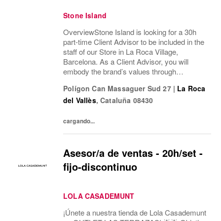
Stone Island
OverviewStone Island is looking for a 30h
part-time Client Advisor to be included in the
staff of our Store in La Roca Village,
Barcelona. As a Client Advisor, you will
embody the brand’s values through
professional presence, refined
Polígon Can Massaguer Sud 27
|
La Roca
communication style and a passion for
del Vallès
,
Cataluña
08430
delivering exceptional...
cargando...
Asesor/a de ventas - 20h/set -
fijo-discontinuo
LOLA CASADEMUNT
¡Únete a nuestra tienda de Lola Casademunt