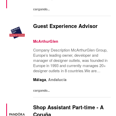
bienvenidos y se comparten...
cargando...
Guest Experience Advisor
McArthurGlen
Company Description McArthurGlen Group,
Europe’s leading owner, developer and
manager of designer outlets, was founded in
Europe in 1993 and currently manages 20+
designer outlets in 8 countries.We are
currently looking for a permanent part-time
Málaga
,
Andalucía
Guest Experience Advisor position, working
28 hours...
cargando...
Shop Assistant Part-time - A
Coruña