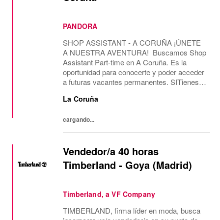
PANDORA
SHOP ASSISTANT - A CORUÑA ¡ÚNETE
A NUESTRA AVENTURA! Buscamos Shop
Assistant Part-time en A Coruña. Es la
oportunidad para conocerte y poder acceder
a futuras vacantes permanentes. SITienes
más de 2 años de experiencia como Shop
La Coruña
Assistant, en marcas con un formato de
tienda similar al de...
cargando...
Vendedor/a 40 horas
Timberland - Goya (Madrid)
Timberland, a VF Company
TIMBERLAND, firma líder en moda, busca