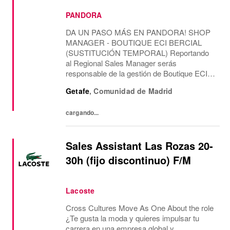
PANDORA
DA UN PASO MÁS EN PANDORA! SHOP
MANAGER - BOUTIQUE ECI BERCIAL
(SUSTITUCIÓN TEMPORAL) Reportando
al Regional Sales Manager serás
responsable de la gestión de Boutique ECI
BERCIAL, liderando el área de ventas y la
Getafe
,
Comunidad de Madrid
gestión del equipo, con una misión
temporal. CONTAREMOS CONTIGO
cargando...
PARA Como...
Sales Assistant Las Rozas 20-
30h (fijo discontinuo) F/M
Lacoste
Cross Cultures Move As One About the role
¿Te gusta la moda y quieres impulsar tu
carrera en una empresa global y