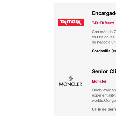
Encargado
TJX/TKMaxx
Con más de 70
es una de las
de negocio ún
Cordovilla (
Senior Cl
Moncler
OverviewMoncl
experientialit
worlds.Our goa
Calle de Serr