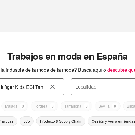
Trabajos en moda en España
a industria de la moda de la moda? Busca aquí o
descubre qu
Localidad
Málaga
0
Tordera
0
Tarragona
0
Sevilla
0
Bilb
rácticas
otro
Producto & Supply Chain
Gestión y Venta en tienda