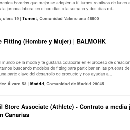
ferentes horarios que mejor se adapten a tí: turnos rotativos de lune
a jornada laboral en cinco días a la semana y dos días mí...
ajolers 19
|
Torrent
,
Comunidad Valenciana
46900
e Fitting (Hombre y Mujer) | BALMOHK
el mundo de la moda y te gustaría colaborar en el proceso de creaci
os buscando modelos de fitting para participar en las pruebas de 
na parte clave del desarrollo de producto y nos ayudan a...
dez Álvaro 53
|
Madrid
,
Comunidad de Madrid
28045
il Store Associate (Athlete) - Contrato a media 
n Canarias