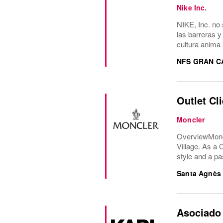
Nike Inc.
NIKE, Inc. no 
las barreras y
cultura anima 
NFS GRAN C
Outlet Cl
Moncler
OverviewMoncle
Village. As a 
style and a pa
Santa Agnès
Asociado 