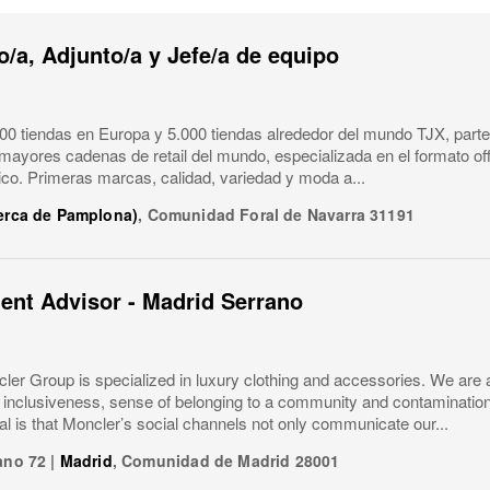
/a, Adjunto/a y Jefe/a de equipo
0 tiendas en Europa y 5.000 tiendas alrededor del mundo TJX, parte
 mayores cadenas de retail del mundo, especializada en el formato of
ico. Primeras marcas, calidad, variedad y moda a...
cerca de Pamplona)
,
Comunidad Foral de Navarra
31191
ient Advisor - Madrid Serrano
er Group is specialized in luxury clothing and accessories. We are 
y, inclusiveness, sense of belonging to a community and contaminatio
l is that Moncler’s social channels not only communicate our...
ano 72
|
Madrid
,
Comunidad de Madrid
28001