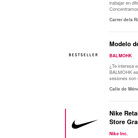
trabajar en di
Concentramos l
Carrer dels R
Modelo d
BALMOHK
¿Te interesa 
BALMOHK estam
sesiones son u
Calle de Mén
Nike Reta
Store Gra
Nike Inc.