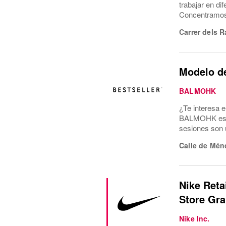
trabajar en di
Concentramos l
Carrer dels R
Modelo d
BALMOHK
¿Te interesa 
BALMOHK estam
sesiones son u
Calle de Mén
Nike Reta
Store Gra
Nike Inc.