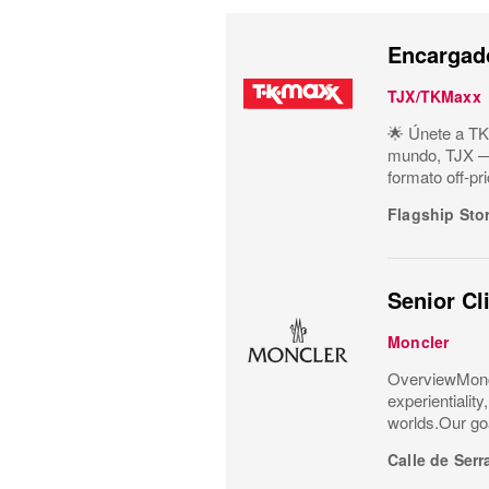
Encargado
TJX/TKMaxx
🌟 Únete a TK
mundo, TJX —m
formato off-pr
Flagship Sto
Senior Cl
Moncler
OverviewMoncl
experientialit
worlds.Our goa
Calle de Serr