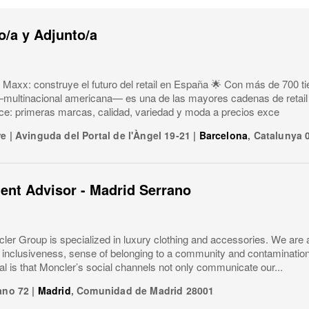
/a y Adjunto/a
 Maxx: construye el futuro del retail en España 🌟 Con más de 700 ti
ultinacional americana— es una de las mayores cadenas de retail 
ice: primeras marcas, calidad, variedad y moda a precios exce
re
|
Avinguda del Portal de l'Àngel 19-21
|
Barcelona
,
Catalunya
ient Advisor - Madrid Serrano
er Group is specialized in luxury clothing and accessories. We are 
y, inclusiveness, sense of belonging to a community and contaminatio
l is that Moncler’s social channels not only communicate our...
ano 72
|
Madrid
,
Comunidad de Madrid
28001