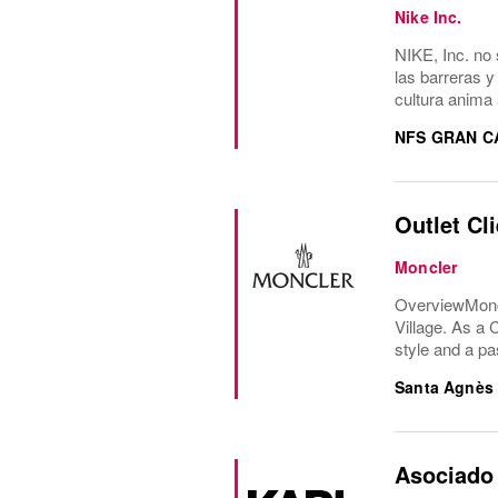
Nike Inc.
NIKE, Inc. no 
las barreras y
cultura anima 
NFS GRAN C
Outlet Cl
Moncler
OverviewMoncle
Village. As a 
style and a pa
Santa Agnès
Asociado 