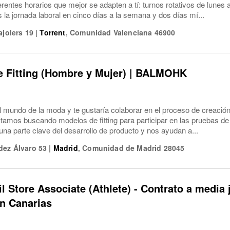
ferentes horarios que mejor se adapten a tí: turnos rotativos de lune
a jornada laboral en cinco días a la semana y dos días mí...
ajolers 19
|
Torrent
,
Comunidad Valenciana
46900
e Fitting (Hombre y Mujer) | BALMOHK
el mundo de la moda y te gustaría colaborar en el proceso de creaci
os buscando modelos de fitting para participar en las pruebas de 
na parte clave del desarrollo de producto y nos ayudan a...
dez Álvaro 53
|
Madrid
,
Comunidad de Madrid
28045
il Store Associate (Athlete) - Contrato a media 
n Canarias