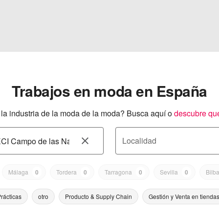
Trabajos en moda en España
a industria de la moda de la moda? Busca aquí o
descubre qu
Localidad
Málaga
0
Tordera
0
Tarragona
0
Sevilla
0
Bilb
rácticas
otro
Producto & Supply Chain
Gestión y Venta en tienda