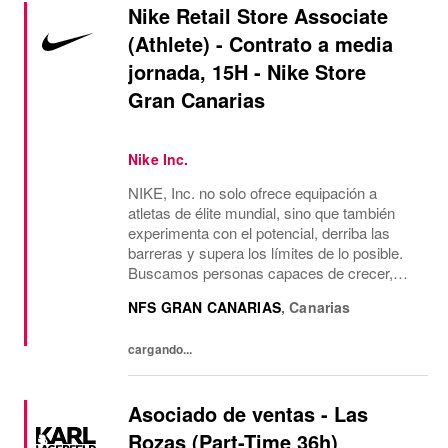
Nike Retail Store Associate
(Athlete) - Contrato a media
jornada, 15H - Nike Store
Gran Canarias
Nike Inc.
NIKE, Inc. no solo ofrece equipación a
atletas de élite mundial, sino que también
experimenta con el potencial, derriba las
barreras y supera los límites de lo posible.
Buscamos personas capaces de crecer,
pensar, soñar y crear. La cultura de la
NFS GRAN CANARIAS
,
Canarias
empresa anima a aceptar la diversidad y
fomentar la...
cargando...
Asociado de ventas - Las
Rozas (Part-Time 36h)