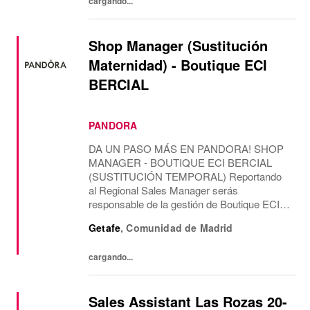
cargando...
Shop Manager (Sustitución
Maternidad) - Boutique ECI
BERCIAL
PANDORA
DA UN PASO MÁS EN PANDORA! SHOP
MANAGER - BOUTIQUE ECI BERCIAL
(SUSTITUCIÓN TEMPORAL) Reportando
al Regional Sales Manager serás
responsable de la gestión de Boutique ECI
BERCIAL, liderando el área de ventas y la
Getafe
,
Comunidad de Madrid
gestión del equipo, con una misión
temporal. CONTAREMOS CONTIGO
cargando...
PARA Como...
Sales Assistant Las Rozas 20-