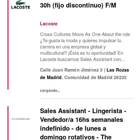
30h (fijo discontinuo) F/M
Lacoste
Cross Cultures Move As One About the role
¿Te gusta la moda y quieres impulsar tu
carrera en una empresa global y
multicultural? ¡Ésta es tu oportunidad! En
Lacoste buscamos Sales Assistant con
funciones de Sales Assisstant para nuestra
Calle Juan Ramón Jiménez 3
|
Las Rozas
tienda Outlet de Las Rozas Village.¿Qué
de Madrid
,
Comunidad de Madrid
28232
ofrecemos? Jornada...
cargando...
Sales Assistant - Lingerista -
Vendedor/a 16hs semanales
indefinido - de lunes a
domingo rotativos - The