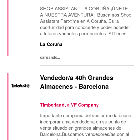
SHOP ASSISTANT - A CORUÑA ¡ÚNETE
A NUESTRA AVENTURA! Buscamos Shop
Assistant Part-time en A Coruña. Es la
oportunidad para conocerte y poder acceder
a futuras vacantes permanentes. SITienes
más de 2 años de experiencia como Shop
La Coruña
Assistant, en marcas con un formato de
tienda similar al de...
cargando...
Vendedor/a 40h Grandes
Almacenes - Barcelona
Timberland, a VF Company
Importante compañía del sector moda busca
incorporar un/a vendedor/a en su punto de
venta situado en grandes almacenes de
Barcelona.Buscamos vendedores/as con al