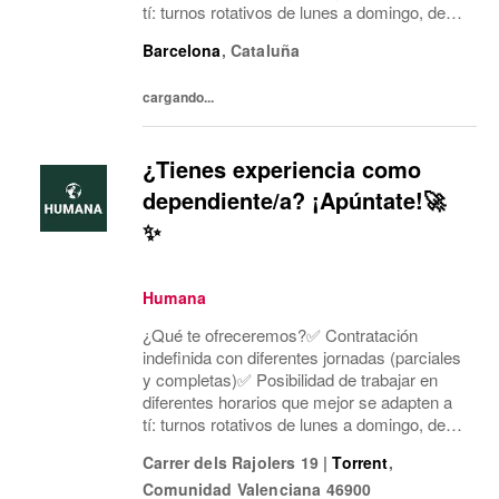
tí: turnos rotativos de lunes a domingo, de
mañana o tarde. Concentramos la jornada
Barcelona
,
Cataluña
laboral en cinco días a la semana y dos días
mí...
cargando...
¿Tienes experiencia como
dependiente/a? ¡Apúntate!🚀
✨
Humana
¿Qué te ofreceremos?✅ Contratación
indefinida con diferentes jornadas (parciales
y completas)✅ Posibilidad de trabajar en
diferentes horarios que mejor se adapten a
tí: turnos rotativos de lunes a domingo, de
mañana o tarde. Concentramos la jornada
Carrer dels Rajolers 19
|
Torrent
,
laboral en cinco días a la semana y dos días
Comunidad Valenciana
46900
mí...