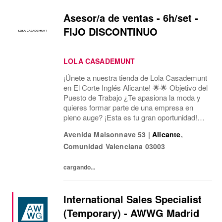
Asesor/a de ventas - 6h/set -
FIJO DISCONTINUO
LOLA CASADEMUNT
¡Únete a nuestra tienda de Lola Casademunt
en El Corte Inglés Alicante! 🌟🌟 Objetivo del
Puesto de Trabajo ¿Te apasiona la moda y
quieres formar parte de una empresa en
pleno auge? ¡Esta es tu gran oportunidad!
Estamos buscando un/a Asesor/a de Ventas
Avenida Maisonnave 53
|
Alicante
,
para nuestra tienda en Av. Maisonnave, 53...
Comunidad Valenciana
03003
cargando...
International Sales Specialist
(Temporary) - AWWG Madrid