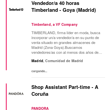
Vendedor/a 40 horas
Timberland - Goya (Madrid)
Timberland, a VF Company
TIMBERLAND, firma líder en moda, busca
incorporar un/a vendedor/a en su punto de
venta situado en grandes almacenes de
Madrid (Zona Goya).Buscamos
vendedores/as con al menos dos años de
experiencia en venta de moda, consecución
Madrid
,
Comunidad de Madrid
de objetivos comerciales, recepción de
mercancía, gestión de almacén...
cargando...
Shop Assistant Part-time - A
Coruña
PANDORA