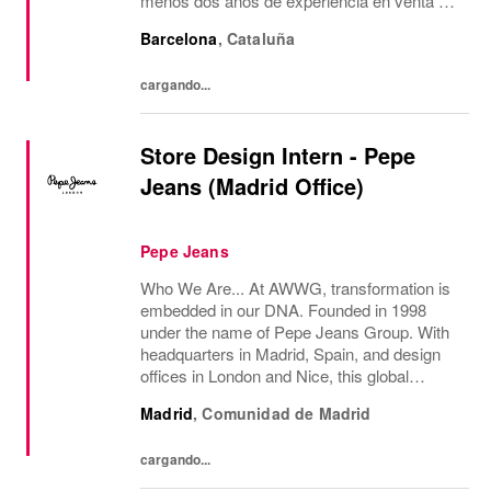
menos dos años de experiencia en venta de
moda, consecución de objetivos
Barcelona
,
Cataluña
comerciales, recepción de mercancía,
gestión de almacén y...
cargando...
Store Design Intern - Pepe
Jeans (Madrid Office)
Pepe Jeans
Who We Are... At AWWG, transformation is
embedded in our DNA. Founded in 1998
under the name of Pepe Jeans Group. With
headquarters in Madrid, Spain, and design
offices in London and Nice, this global
fashion group integrates the iconic brands
Madrid
,
Comunidad de Madrid
Pepe Jeans London, Hackett, and
Façonnable. AWWG...
cargando...