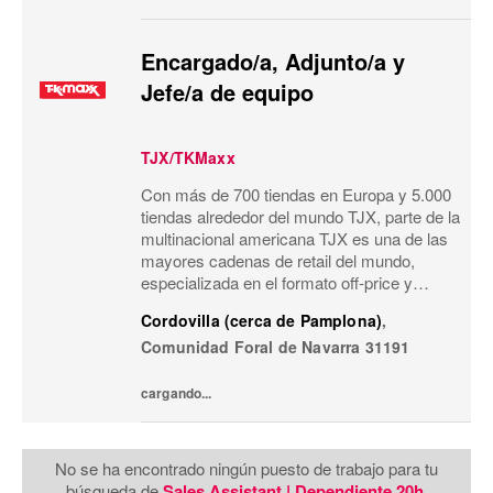
Encargado/a, Adjunto/a y
Jefe/a de equipo
TJX/TKMaxx
Con más de 700 tiendas en Europa y 5.000
tiendas alrededor del mundo TJX, parte de la
multinacional americana TJX es una de las
mayores cadenas de retail del mundo,
especializada en el formato off-price y
reconocida por su modelo de negocio único.
Cordovilla (cerca de Pamplona)
,
Primeras marcas, calidad, variedad y moda
Comunidad Foral de Navarra
31191
a...
cargando...
No se ha encontrado ningún puesto de trabajo para tu
búsqueda de
Sales Assistant | Dependiente 20h
.