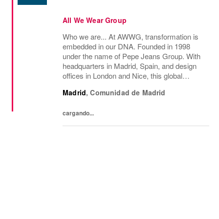
All We Wear Group
Who we are... At AWWG, transformation is
embedded in our DNA. Founded in 1998
under the name of Pepe Jeans Group. With
headquarters in Madrid, Spain, and design
offices in London and Nice, this global
fashion group integrates the iconic brands
Madrid
,
Comunidad de Madrid
Pepe Jeans London, Hackett, and
Façonnable. AWWG...
cargando...