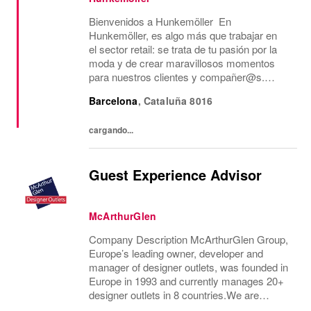
Bienvenidos a Hunkemöller En
Hunkemöller, es algo más que trabajar en
el sector retail: se trata de tu pasión por la
moda y de crear maravillosos momentos
para nuestros clientes y compañer@s.
Juntos creamos un entorno de trabajo
Barcelona
,
Cataluña
8016
inspirador en el que todos se sienten
bienvenidos y se comparten...
cargando...
Guest Experience Advisor
McArthurGlen
Company Description McArthurGlen Group,
Europe’s leading owner, developer and
manager of designer outlets, was founded in
Europe in 1993 and currently manages 20+
designer outlets in 8 countries.We are
currently looking for a permanent part-time