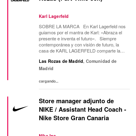
Karl Lagerfeld
SOBRE LA MARCA En Karl Lagerfeld nos
guiamos por el mantra de Karl: «Abraza el
presente e inventa el futuro». Siempre
contemporánea y con visión de futuro, la
casa de KARL LAGERFELD comparte la
visión creativa y la estética del diseño de su
Las Rozas de Madrid
,
Comunidad de
icónico fundador, Karl Lagerfeld. Somos la
Madrid
única...
cargando...
Store manager adjunto de
NIKE / Assistant Head Coach -
Nike Store Gran Canaria
Nike Inc.