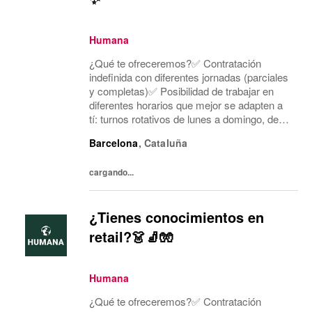
Humana
¿Qué te ofreceremos?✅ Contratación
indefinida con diferentes jornadas (parciales
y completas)✅ Posibilidad de trabajar en
diferentes horarios que mejor se adapten a
tí: turnos rotativos de lunes a domingo, de
mañana o tarde. Concentramos la jornada
Barcelona
,
Cataluña
laboral en cinco días a la semana y dos días
mí...
cargando...
¿Tienes conocimientos en
retail?👗🧦🧤
Humana
¿Qué te ofreceremos?✅ Contratación