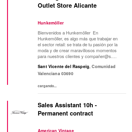
Outlet Store Alicante
Hunkemöller
Bienvenidos a Hunkemöller En
Hunkemöller, es algo más que trabajar en
el sector retail: se trata de tu pasión por la
moda y de crear maravillosos momentos
para nuestros clientes y compañer@s.
Juntos creamos un entorno de trabajo
Sant Vicente del Raspeig
,
Comunidad
inspirador en el que todos se sienten
Valenciana
03690
bienvenidos y se comparten...
cargando...
Sales Assistant 10h -
Permanent contract
American Vintage