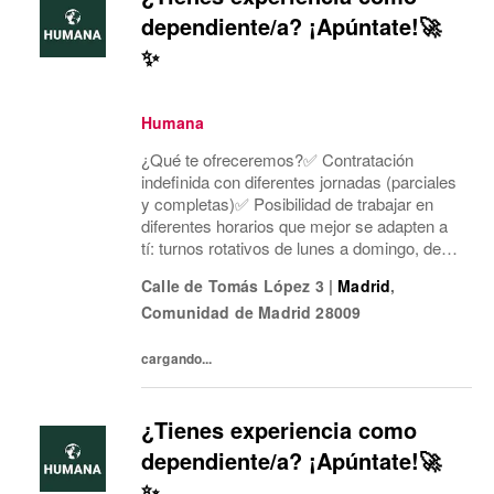
dependiente/a? ¡Apúntate!🚀
✨
Humana
¿Qué te ofreceremos?✅ Contratación
indefinida con diferentes jornadas (parciales
y completas)✅ Posibilidad de trabajar en
diferentes horarios que mejor se adapten a
tí: turnos rotativos de lunes a domingo, de
mañana o tarde. Concentramos la jornada
Calle de Tomás López 3
|
Madrid
,
laboral en cinco días a la semana y dos días
Comunidad de Madrid
28009
mí...
cargando...
¿Tienes experiencia como
dependiente/a? ¡Apúntate!🚀
✨