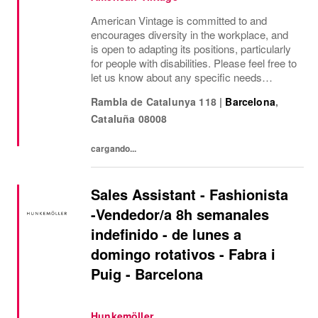
American Vintage is committed to and
encourages diversity in the workplace, and
is open to adapting its positions, particularly
for people with disabilities. Please feel free to
let us know about any specific needs
(accessibility, working hours, etc.) so that we
Rambla de Catalunya 118
|
Barcelona
,
can provide the most suitable...
Cataluña
08008
cargando...
Sales Assistant - Fashionista
-Vendedor/a 8h semanales
indefinido - de lunes a
domingo rotativos - Fabra i
Puig - Barcelona
Hunkemöller