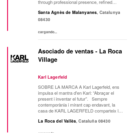
through professional presence, refined
communication style and a passion for
Santa Agnès de Malanyanes
,
Catalunya
delivering exceptional client experiences....
08430
cargando...
Asociado de ventas - La Roca
Village
Karl Lagerfeld
SOBRE LA MARCA A Karl Lagerfeld, ens
impulsa el mantra d'en Karl: “Abraçar el
present i inventar el futur”. Sempre
contemporània i mirant cap endavant, la
casa de KARL LAGERFELD comparteix la
visió creativa i l’estètica de disseny del seu
La Roca del Vallès
,
Cataluña
08430
icònic fundador, Karl Lagerfeld. Som l’única
casa de...