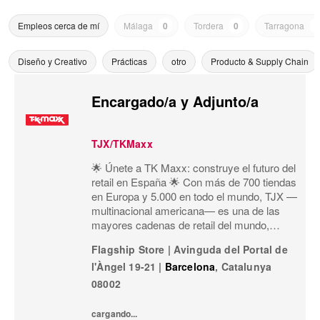
Empleos cerca de mí
Málaga
0
Tordera
0
Tarragona
0
Diseño y Creativo
Prácticas
otro
Producto & Supply Chain
Encargado/a y Adjunto/a
TJX/TKMaxx
🌟 Únete a TK Maxx: construye el futuro del
retail en España 🌟 Con más de 700 tiendas
en Europa y 5.000 en todo el mundo, TJX —
multinacional americana— es una de las
mayores cadenas de retail del mundo,
especializada en el formato off-price:
Flagship Store
|
Avinguda del Portal de
primeras marcas, calidad, variedad y moda
l'Àngel 19-21
|
Barcelona
,
Catalunya
a precios exce
08002
cargando...