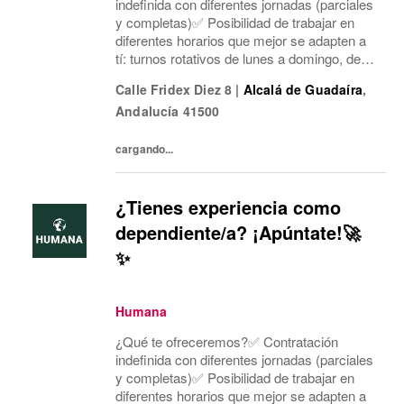
indefinida con diferentes jornadas (parciales
y completas)✅ Posibilidad de trabajar en
diferentes horarios que mejor se adapten a
tí: turnos rotativos de lunes a domingo, de
mañana o tarde. Concentramos la jornada
Calle Fridex Diez 8
|
Alcalá de Guadaíra
,
laboral en cinco días a la semana y dos días
Andalucía
41500
mí...
cargando...
¿Tienes experiencia como
dependiente/a? ¡Apúntate!🚀
✨
Humana
¿Qué te ofreceremos?✅ Contratación
indefinida con diferentes jornadas (parciales
y completas)✅ Posibilidad de trabajar en
diferentes horarios que mejor se adapten a