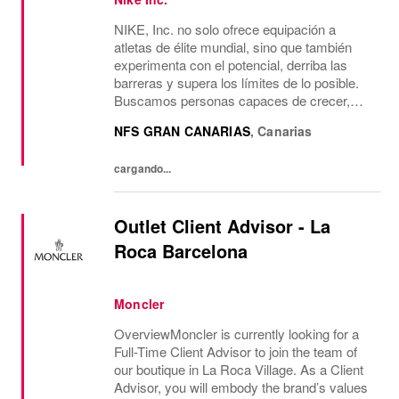
NIKE, Inc. no solo ofrece equipación a
atletas de élite mundial, sino que también
experimenta con el potencial, derriba las
barreras y supera los límites de lo posible.
Buscamos personas capaces de crecer,
pensar, soñar y crear. Su cultura anima a
NFS GRAN CANARIAS
,
Canarias
aceptar la diversidad y fomentar la
imaginación....
cargando...
Outlet Client Advisor - La
Roca Barcelona
Moncler
OverviewMoncler is currently looking for a
Full-Time Client Advisor to join the team of
our boutique in La Roca Village. As a Client
Advisor, you will embody the brand’s values