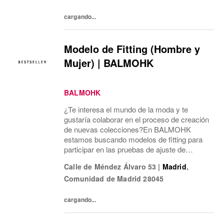
cargando...
Modelo de Fitting (Hombre y
Mujer) | BALMOHK
BALMOHK
¿Te interesa el mundo de la moda y te
gustaría colaborar en el proceso de creación
de nuevas colecciones?En BALMOHK
estamos buscando modelos de fitting para
participar en las pruebas de ajuste de
nuestras prendas. Estas sesiones son una
Calle de Méndez Álvaro 53
|
Madrid
,
parte clave del desarrollo de producto y nos
Comunidad de Madrid
28045
ayudan a...
cargando...