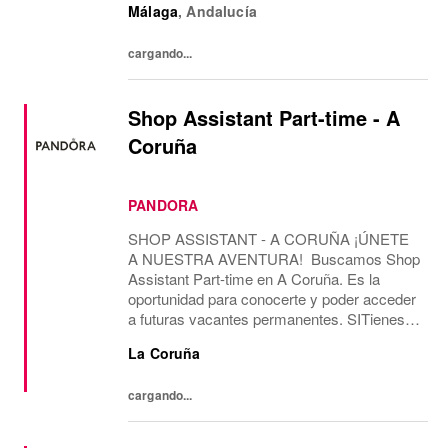
Málaga
,
Andalucía
Guest Experience Advisor position, working
28 hours...
cargando...
Shop Assistant Part-time - A
Coruña
PANDORA
SHOP ASSISTANT - A CORUÑA ¡ÚNETE
A NUESTRA AVENTURA! Buscamos Shop
Assistant Part-time en A Coruña. Es la
oportunidad para conocerte y poder acceder
a futuras vacantes permanentes. SITienes
más de 2 años de experiencia como Shop
La Coruña
Assistant, en marcas con un formato de
tienda similar al de...
cargando...