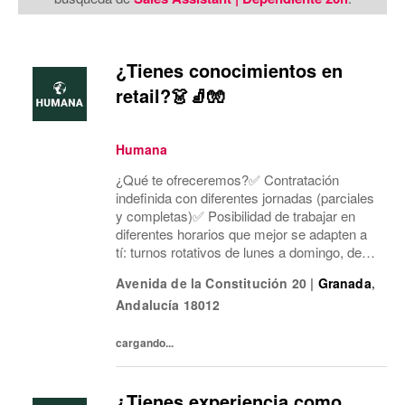
¿Tienes conocimientos en
retail?👗🧦🧤
Humana
¿Qué te ofreceremos?✅ Contratación
indefinida con diferentes jornadas (parciales
y completas)✅ Posibilidad de trabajar en
diferentes horarios que mejor se adapten a
tí: turnos rotativos de lunes a domingo, de
mañana o tarde. Concentramos la jornada
Avenida de la Constitución 20
|
Granada
,
laboral en cinco días a la semana y dos días
Andalucía
18012
mí...
cargando...
¿Tienes experiencia como