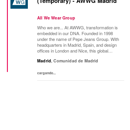
(Temporary) - AWWG Madrid
All We Wear Group
Who we are... At AWWG, transformation is
embedded in our DNA. Founded in 1998
under the name of Pepe Jeans Group. With
headquarters in Madrid, Spain, and design
offices in London and Nice, this global
fashion group integrates the iconic brands
Madrid
,
Comunidad de Madrid
Pepe Jeans London, Hackett, and
Façonnable. AWWG...
cargando...