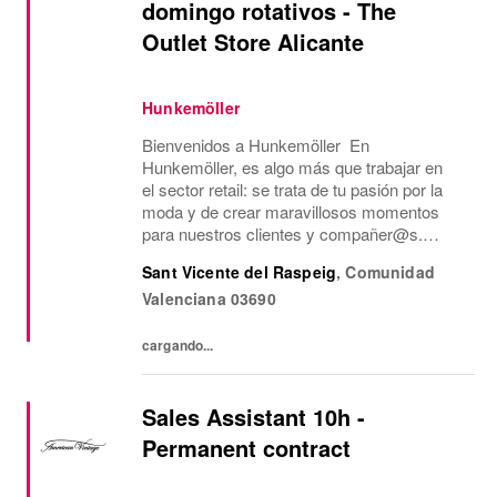
domingo rotativos - The
Outlet Store Alicante
Hunkemöller
Bienvenidos a Hunkemöller En
Hunkemöller, es algo más que trabajar en
el sector retail: se trata de tu pasión por la
moda y de crear maravillosos momentos
para nuestros clientes y compañer@s.
Juntos creamos un entorno de trabajo
Sant Vicente del Raspeig
,
Comunidad
inspirador en el que todos se sienten
Valenciana
03690
bienvenidos y se comparten...
cargando...
Sales Assistant 10h -
Permanent contract