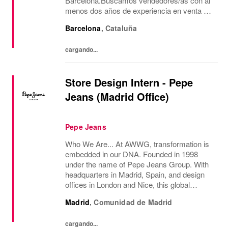
Barcelona.Buscamos vendedores/as con al
menos dos años de experiencia en venta de
moda, consecución de objetivos
Barcelona
,
Cataluña
comerciales, recepción de mercancía,
gestión de almacén y...
cargando...
Store Design Intern - Pepe
Jeans (Madrid Office)
Pepe Jeans
Who We Are... At AWWG, transformation is
embedded in our DNA. Founded in 1998
under the name of Pepe Jeans Group. With
headquarters in Madrid, Spain, and design
offices in London and Nice, this global
fashion group integrates the iconic brands
Madrid
,
Comunidad de Madrid
Pepe Jeans London, Hackett, and
Façonnable. AWWG...
cargando...