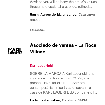
Advisor, you will embody the brand’s values
through professional presence, refined
communication style and a passion for
Santa Agnès de Malanyanes
,
Catalunya
delivering exceptional client experiences....
08430
cargando...
Asociado de ventas - La Roca
Village
Karl Lagerfeld
SOBRE LA MARCA A Karl Lagerfeld, ens
impulsa el mantra d'en Karl: “Abraçar el
present i inventar el futur”. Sempre
contemporània i mirant cap endavant, la
casa de KARL LAGERFELD comparteix la
visió creativa i l’estètica de disseny del seu
La Roca del Vallès
,
Cataluña
08430
icònic fundador, Karl Lagerfeld. Som l’única