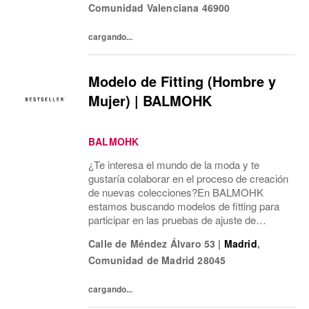
Comunidad Valenciana
46900
mí...
cargando...
Modelo de Fitting (Hombre y
Mujer) | BALMOHK
BALMOHK
¿Te interesa el mundo de la moda y te
gustaría colaborar en el proceso de creación
de nuevas colecciones?En BALMOHK
estamos buscando modelos de fitting para
participar en las pruebas de ajuste de
nuestras prendas. Estas sesiones son una
Calle de Méndez Álvaro 53
|
Madrid
,
parte clave del desarrollo de producto y nos
Comunidad de Madrid
28045
ayudan a...
cargando...