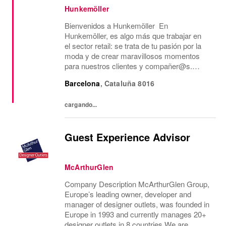
Hunkemöller
Bienvenidos a Hunkemöller En
Hunkemöller, es algo más que trabajar en
el sector retail: se trata de tu pasión por la
moda y de crear maravillosos momentos
para nuestros clientes y compañer@s.
Juntos creamos un entorno de trabajo
Barcelona
,
Cataluña
8016
inspirador en el que todos se sienten
bienvenidos y se comparten...
cargando...
Guest Experience Advisor
McArthurGlen
Company Description McArthurGlen Group,
Europe’s leading owner, developer and
manager of designer outlets, was founded in
Europe in 1993 and currently manages 20+
designer outlets in 8 countries.We are