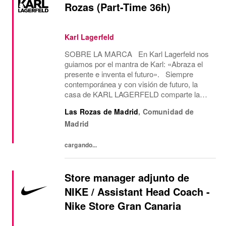
Rozas (Part-Time 36h)
Karl Lagerfeld
SOBRE LA MARCA En Karl Lagerfeld nos
guiamos por el mantra de Karl: «Abraza el
presente e inventa el futuro». Siempre
contemporánea y con visión de futuro, la
casa de KARL LAGERFELD comparte la
visión creativa y la estética del diseño de su
Las Rozas de Madrid
,
Comunidad de
icónico fundador, Karl Lagerfeld. Somos la
Madrid
única...
cargando...
Store manager adjunto de
NIKE / Assistant Head Coach -
Nike Store Gran Canaria