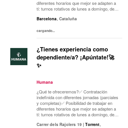
diferentes horarios que mejor se adapten a
tí: turnos rotativos de lunes a domingo, de
mañana o tarde. Concentramos la jornada
Barcelona
,
Cataluña
laboral en cinco días a la semana y dos días
mí...
cargando...
¿Tienes experiencia como
dependiente/a? ¡Apúntate!🚀
✨
Humana
¿Qué te ofreceremos?✅ Contratación
indefinida con diferentes jornadas (parciales
y completas)✅ Posibilidad de trabajar en
diferentes horarios que mejor se adapten a
tí: turnos rotativos de lunes a domingo, de
mañana o tarde. Concentramos la jornada
Carrer dels Rajolers 19
|
Torrent
,
laboral en cinco días a la semana y dos días