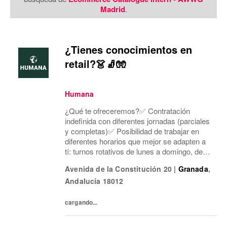
Madrid
.
¿Tienes conocimientos en
retail?👗🧦🧤
Humana
¿Qué te ofreceremos?✅ Contratación
indefinida con diferentes jornadas (parciales
y completas)✅ Posibilidad de trabajar en
diferentes horarios que mejor se adapten a
tí: turnos rotativos de lunes a domingo, de
mañana o tarde. Concentramos la jornada
Avenida de la Constitución 20
|
Granada
,
laboral en cinco días a la semana y dos días
Andalucía
18012
mí...
cargando...