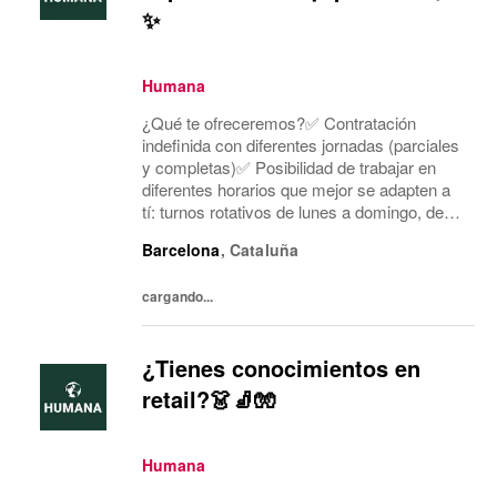
✨
Humana
¿Qué te ofreceremos?✅ Contratación
indefinida con diferentes jornadas (parciales
y completas)✅ Posibilidad de trabajar en
diferentes horarios que mejor se adapten a
tí: turnos rotativos de lunes a domingo, de
mañana o tarde. Concentramos la jornada
Barcelona
,
Cataluña
laboral en cinco días a la semana y dos días
mí...
cargando...
¿Tienes conocimientos en
retail?👗🧦🧤
Humana