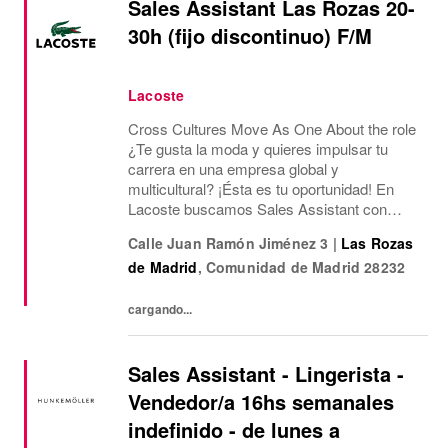
Sales Assistant Las Rozas 20-
30h (fijo discontinuo) F/M
Lacoste
Cross Cultures Move As One About the role
¿Te gusta la moda y quieres impulsar tu
carrera en una empresa global y
multicultural? ¡Ésta es tu oportunidad! En
Lacoste buscamos Sales Assistant con
funciones de Sales Assisstant para nuestra
Calle Juan Ramón Jiménez 3
|
Las Rozas
tienda Outlet de Las Rozas Village.¿Qué
de Madrid
,
Comunidad de Madrid
28232
ofrecemos? Jornada...
cargando...
Sales Assistant - Lingerista -
Vendedor/a 16hs semanales
indefinido - de lunes a