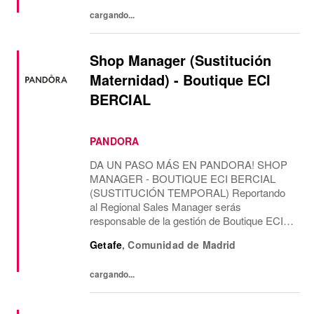
casa de...
cargando...
Shop Manager (Sustitución
Maternidad) - Boutique ECI
BERCIAL
PANDORA
DA UN PASO MÁS EN PANDORA! SHOP
MANAGER - BOUTIQUE ECI BERCIAL
(SUSTITUCIÓN TEMPORAL) Reportando
al Regional Sales Manager serás
responsable de la gestión de Boutique ECI
BERCIAL, liderando el área de ventas y la
Getafe
,
Comunidad de Madrid
gestión del equipo, con una misión
temporal. CONTAREMOS CONTIGO
cargando...
PARA Como...