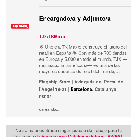
Encargado/a y Adjunto/a
TJX/TKMaxx
🌟 Únete a TK Maxx: construye el futuro del
retail en España 🌟 Con más de 700 tiendas
en Europa y 5.000 en todo el mundo, TJX —
multinacional americana— es una de las
mayores cadenas de retail del mundo,
especializada en el formato off-price:
Flagship Store
|
Avinguda del Portal de
primeras marcas, calidad, variedad y moda
l'Àngel 19-21
|
Barcelona
,
Catalunya
a precios exce
08002
cargando...
No se ha encontrado ningún puesto de trabajo para tu
búsqueda de
Ecommerce Catalogue Intern - AWWG