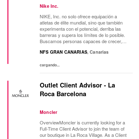
Nike Inc.
NIKE, Inc. no solo ofrece equipación a
atletas de élite mundial, sino que también
experimenta con el potencial, derriba las
barreras y supera los límites de lo posible.
Buscamos personas capaces de crecer,
pensar, soñar y crear. Su cultura anima a
NFS GRAN CANARIAS
,
Canarias
aceptar la diversidad y fomentar la
imaginación....
cargando...
Outlet Client Advisor - La
Roca Barcelona
Moncler
OverviewMoncler is currently looking for a
Full-Time Client Advisor to join the team of
our boutique in La Roca Village. As a Client