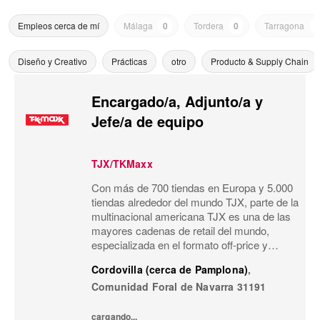
Empleos cerca de mí
Málaga
0
Tordera
0
Tarragona
0
Diseño y Creativo
Prácticas
otro
Producto & Supply Chain
Encargado/a, Adjunto/a y
Jefe/a de equipo
TJX/TKMaxx
Con más de 700 tiendas en Europa y 5.000
tiendas alrededor del mundo TJX, parte de la
multinacional americana TJX es una de las
mayores cadenas de retail del mundo,
especializada en el formato off-price y
reconocida por su modelo de negocio único.
Cordovilla (cerca de Pamplona)
,
Primeras marcas, calidad, variedad y moda
Comunidad Foral de Navarra
31191
a...
cargando...