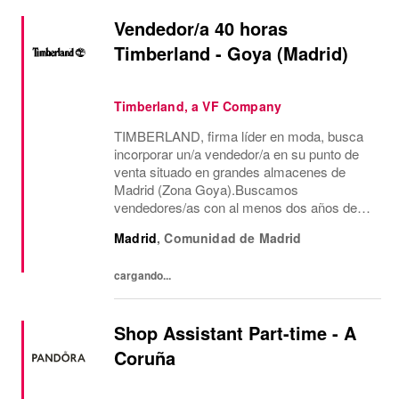
Vendedor/a 40 horas
Timberland - Goya (Madrid)
Timberland, a VF Company
TIMBERLAND, firma líder en moda, busca
incorporar un/a vendedor/a en su punto de
venta situado en grandes almacenes de
Madrid (Zona Goya).Buscamos
vendedores/as con al menos dos años de
experiencia en venta de moda, consecución
Madrid
,
Comunidad de Madrid
de objetivos comerciales, recepción de
mercancía, gestión de almacén...
cargando...
Shop Assistant Part-time - A
Coruña