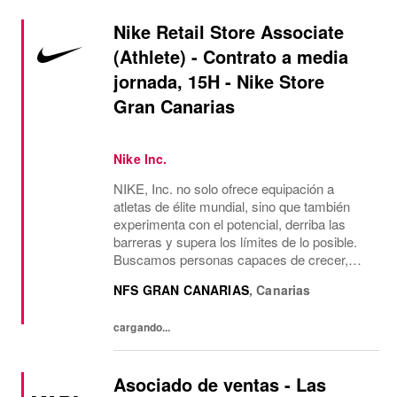
Nike Retail Store Associate
(Athlete) - Contrato a media
jornada, 15H - Nike Store
Gran Canarias
Nike Inc.
NIKE, Inc. no solo ofrece equipación a
atletas de élite mundial, sino que también
experimenta con el potencial, derriba las
barreras y supera los límites de lo posible.
Buscamos personas capaces de crecer,
pensar, soñar y crear. La cultura de la
NFS GRAN CANARIAS
,
Canarias
empresa anima a aceptar la diversidad y
fomentar la...
cargando...
Asociado de ventas - Las