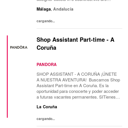
currently looking for a permanent part-time
Málaga
,
Andalucía
Guest Experience Advisor position, working
28 hours...
cargando...
Shop Assistant Part-time - A
Coruña
PANDORA
SHOP ASSISTANT - A CORUÑA ¡ÚNETE
A NUESTRA AVENTURA! Buscamos Shop
Assistant Part-time en A Coruña. Es la
oportunidad para conocerte y poder acceder
a futuras vacantes permanentes. SITienes
más de 2 años de experiencia como Shop
La Coruña
Assistant, en marcas con un formato de
tienda similar al de...
cargando...