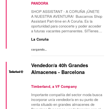
PANDORA
SHOP ASSISTANT - A CORUÑA ¡ÚNETE
A NUESTRA AVENTURA! Buscamos Shop
Assistant Part-time en A Coruña. Es la
oportunidad para conocerte y poder acceder
a futuras vacantes permanentes. SITienes
más de 2 años de experiencia como Shop
La Coruña
Assistant, en marcas con un formato de
tienda similar al de...
cargando...
Vendedor/a 40h Grandes
Almacenes - Barcelona
Timberland, a VF Company
Importante compañía del sector moda busca
incorporar un/a vendedor/a en su punto de
venta situado en grandes almacenes de