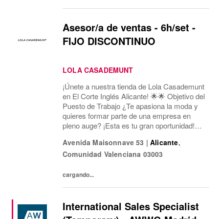
Asesor/a de ventas - 6h/set -
FIJO DISCONTINUO
LOLA CASADEMUNT
¡Únete a nuestra tienda de Lola Casademunt
en El Corte Inglés Alicante! 🌟🌟 Objetivo del
Puesto de Trabajo ¿Te apasiona la moda y
quieres formar parte de una empresa en
pleno auge? ¡Esta es tu gran oportunidad!
Estamos buscando un/a Asesor/a de Ventas
Avenida Maisonnave 53
|
Alicante
,
para nuestra tienda en Av. Maisonnave, 53...
Comunidad Valenciana
03003
cargando...
International Sales Specialist