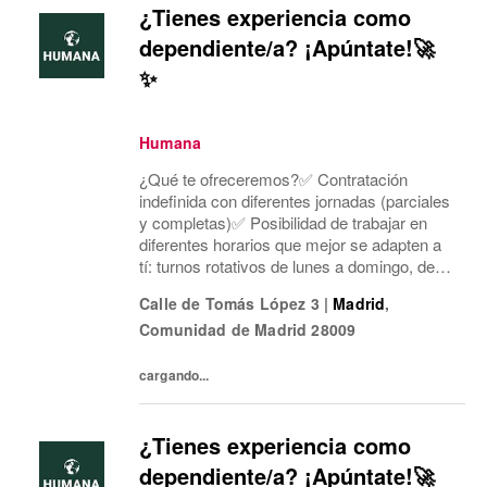
¿Tienes experiencia como
dependiente/a? ¡Apúntate!🚀
✨
Humana
¿Qué te ofreceremos?✅ Contratación
indefinida con diferentes jornadas (parciales
y completas)✅ Posibilidad de trabajar en
diferentes horarios que mejor se adapten a
tí: turnos rotativos de lunes a domingo, de
mañana o tarde. Concentramos la jornada
Calle de Tomás López 3
|
Madrid
,
laboral en cinco días a la semana y dos días
Comunidad de Madrid
28009
mí...
cargando...
¿Tienes experiencia como
dependiente/a? ¡Apúntate!🚀