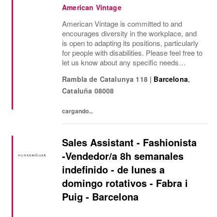
American Vintage
American Vintage is committed to and
encourages diversity in the workplace, and
is open to adapting its positions, particularly
for people with disabilities. Please feel free to
let us know about any specific needs
(accessibility, working hours, etc.) so that we
Rambla de Catalunya 118
|
Barcelona
,
can provide the most suitable...
Cataluña
08008
cargando...
Sales Assistant - Fashionista
-Vendedor/a 8h semanales
indefinido - de lunes a
domingo rotativos - Fabra i
Puig - Barcelona