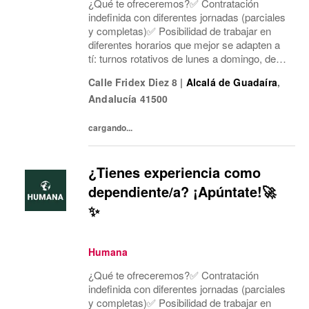
¿Qué te ofreceremos?✅ Contratación
indefinida con diferentes jornadas (parciales
y completas)✅ Posibilidad de trabajar en
diferentes horarios que mejor se adapten a
tí: turnos rotativos de lunes a domingo, de
mañana o tarde. Concentramos la jornada
Calle Fridex Diez 8
|
Alcalá de Guadaíra
,
laboral en cinco días a la semana y dos días
Andalucía
41500
mí...
cargando...
¿Tienes experiencia como
dependiente/a? ¡Apúntate!🚀
✨
Humana
¿Qué te ofreceremos?✅ Contratación
indefinida con diferentes jornadas (parciales
y completas)✅ Posibilidad de trabajar en