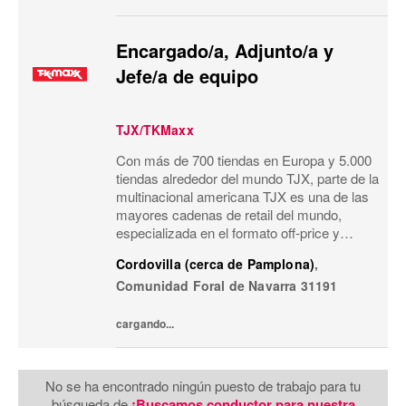
Encargado/a, Adjunto/a y
Jefe/a de equipo
TJX/TKMaxx
Con más de 700 tiendas en Europa y 5.000
tiendas alrededor del mundo TJX, parte de la
multinacional americana TJX es una de las
mayores cadenas de retail del mundo,
especializada en el formato off-price y
reconocida por su modelo de negocio único.
Cordovilla (cerca de Pamplona)
,
Primeras marcas, calidad, variedad y moda
Comunidad Foral de Navarra
31191
a...
cargando...
No se ha encontrado ningún puesto de trabajo para tu
búsqueda de
¡Buscamos conductor para nuestra