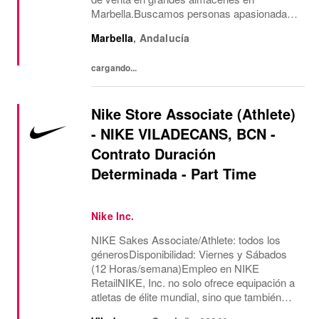
Marbella.Buscamos personas apasionadas
por la atención al cliente, con orientación a
Marbella
,
Andalucía
resultados y ganas de formar parte de un
entorno dinámico y...
cargando...
Nike Store Associate (Athlete)
- NIKE VILADECANS, BCN -
Contrato Duración
Determinada - Part Time
Nike Inc.
NIKE Sakes Associate/Athlete: todos los
génerosDisponibilidad: Viernes y Sábados
(12 Horas/semana)Empleo en NIKE
RetailNIKE, Inc. no solo ofrece equipación a
atletas de élite mundial, sino que también
experimenta con el potencial, derriba las