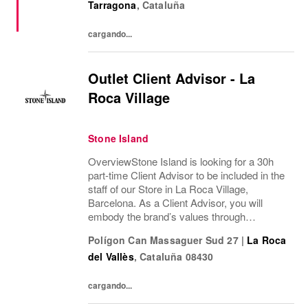
Tarragona
,
Cataluña
de objetivos comerciales, recepción de
mercancía, gestión de almacén y...
cargando...
Outlet Client Advisor - La
Roca Village
Stone Island
OverviewStone Island is looking for a 30h
part-time Client Advisor to be included in the
staff of our Store in La Roca Village,
Barcelona. As a Client Advisor, you will
embody the brand’s values through
professional presence, refined
Polígon Can Massaguer Sud 27
|
La Roca
communication style and a passion for
del Vallès
,
Cataluña
08430
delivering exceptional...
cargando...