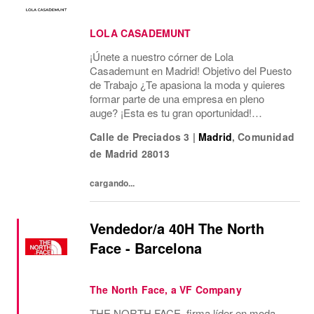
LOLA CASADEMUNT
¡Únete a nuestro córner de Lola
Casademunt en Madrid! Objetivo del Puesto
de Trabajo ¿Te apasiona la moda y quieres
formar parte de una empresa en pleno
auge? ¡Esta es tu gran oportunidad!
Estamos buscando un/a Asesor/a de Ventas
Calle de Preciados 3
|
Madrid
,
Comunidad
para nuestro córner en El Corte Inglés de
de Madrid
28013
Preciados. Tu papel será...
cargando...
Vendedor/a 40H The North
Face - Barcelona
The North Face, a VF Company
THE NORTH FACE, firma líder en moda,