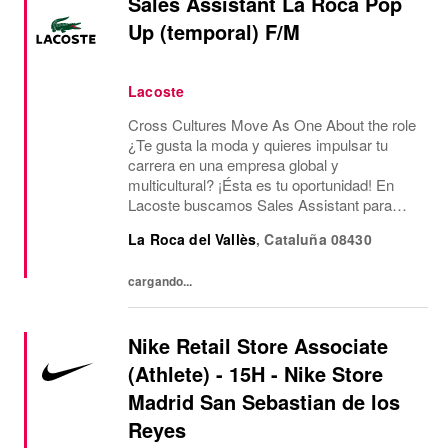
Sales Assistant La Roca Pop
Up (temporal) F/M
Lacoste
Cross Cultures Move As One About the role
¿Te gusta la moda y quieres impulsar tu
carrera en una empresa global y
multicultural? ¡Ésta es tu oportunidad! En
Lacoste buscamos Sales Assistant para
nuestra nueva Pop UP en La Roca. ¿Qué
La Roca del Vallès
,
Cataluña
08430
ofrecemos? Jornada laboral de 20, 30 y 40
horas semanales de...
cargando...
Nike Retail Store Associate
(Athlete) - 15H - Nike Store
Madrid San Sebastian de los
Reyes