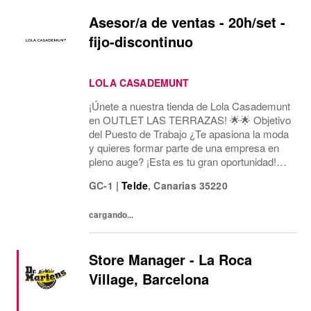
Asesor/a de ventas - 20h/set -
fijo-discontinuo
LOLA CASADEMUNT
¡Únete a nuestra tienda de Lola Casademunt
en OUTLET LAS TERRAZAS! 🌟🌟 Objetivo
del Puesto de Trabajo ¿Te apasiona la moda
y quieres formar parte de una empresa en
pleno auge? ¡Esta es tu gran oportunidad!
Estamos buscando un/a Asesor/a de Ventas
GC-1
|
Telde
,
Canarias
35220
para nuestra tienda en Lola Casademunt
Outlet Las...
cargando...
Store Manager - La Roca
Village, Barcelona