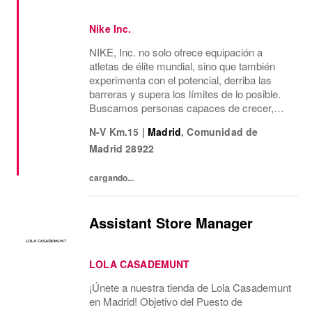
Nike Inc.
NIKE, Inc. no solo ofrece equipación a
atletas de élite mundial, sino que también
experimenta con el potencial, derriba las
barreras y supera los límites de lo posible.
Buscamos personas capaces de crecer,
pensar, soñar y crear. La cultura de la
N-V Km.15
|
Madrid
,
Comunidad de
empresa anima a aceptar la diversidad y
Madrid
28922
fomentar la...
cargando...
Assistant Store Manager
LOLA CASADEMUNT
¡Únete a nuestra tienda de Lola Casademunt
en Madrid! Objetivo del Puesto de