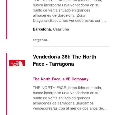
busca incorporar un/a vendedor/a en su
punto de venta situado en grandes
almacenes de Barcelona (Zona
Diagonal).Buscamos vendedores/as con al
menos dos años de experiencia en venta de
Barcelona
,
Cataluña
moda, consecución de objetivos
comerciales, recepción de mercancía,
cargando...
gestión...
Vendedor/a 36h The North
Face - Tarragona
The North Face, a VF Company
THE NORTH FACE, firma líder en moda,
busca incorporar un/a vendedor/a en su
punto de venta situado en grandes
almacenes de Tarragona.Buscamos
vendedores/as con al menos dos años de
experiencia en venta de moda, consecución