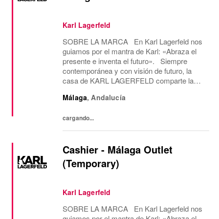
Karl Lagerfeld
SOBRE LA MARCA En Karl Lagerfeld nos
guiamos por el mantra de Karl: «Abraza el
presente e inventa el futuro». Siempre
contemporánea y con visión de futuro, la
casa de KARL LAGERFELD comparte la
visión creativa y la estética del diseño de su
Málaga
,
Andalucía
icónico fundador, Karl Lagerfeld. Somos la
única...
cargando...
Cashier - Málaga Outlet
(Temporary)
Karl Lagerfeld
SOBRE LA MARCA En Karl Lagerfeld nos
guiamos por el mantra de Karl: «Abraza el