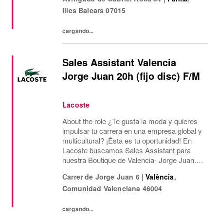
semanales de lunes a domingo y festivos en
Illes Balears
07015
horarios...
cargando...
Sales Assistant Valencia
Jorge Juan 20h (fijo disc) F/M
Lacoste
About the role ¿Te gusta la moda y quieres
impulsar tu carrera en una empresa global y
multicultural? ¡Ésta es tu oportunidad! En
Lacoste buscamos Sales Assistant para
nuestra Boutique de Valencia- Jorge Juan.
¿Qué ofrecemos? Jornada laboral de 20
Carrer de Jorge Juan 6
|
València
,
horas semanales de lunes a domingo y
Comunidad Valenciana
46004
festivos en...
cargando...