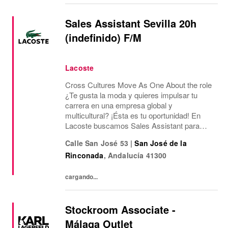
Sales Assistant Sevilla 20h
(indefinido) F/M
Lacoste
Cross Cultures Move As One About the role
¿Te gusta la moda y quieres impulsar tu
carrera en una empresa global y
multicultural? ¡Ésta es tu oportunidad! En
Lacoste buscamos Sales Assistant para
nuestro Outlet de Sevilla Fashion Outlet.
Calle San José 53
|
San José de la
¿Qué ofrecemos? Jornada laboral de 20
Rinconada
,
Andalucía
41300
horas semanales de...
cargando...
Stockroom Associate -
Málaga Outlet