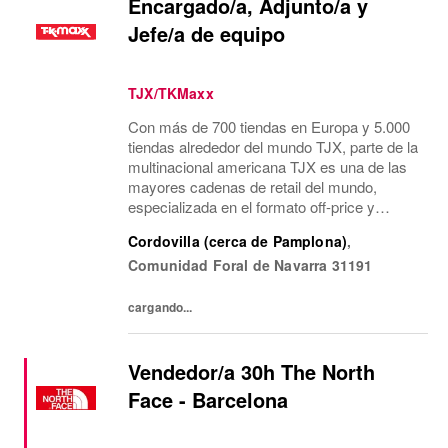
Encargado/a, Adjunto/a y
Jefe/a de equipo
TJX/TKMaxx
Con más de 700 tiendas en Europa y 5.000
tiendas alrededor del mundo TJX, parte de la
multinacional americana TJX es una de las
mayores cadenas de retail del mundo,
especializada en el formato off-price y
reconocida por su modelo de negocio único.
Cordovilla (cerca de Pamplona)
,
Primeras marcas, calidad, variedad y moda
Comunidad Foral de Navarra
31191
a...
cargando...
Vendedor/a 30h The North
Face - Barcelona