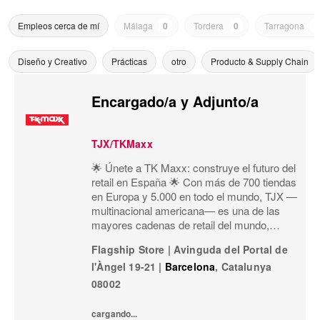
Empleos cerca de mí
Málaga
0
Tordera
0
Tarragona
0
Diseño y Creativo
Prácticas
otro
Producto & Supply Chain
Encargado/a y Adjunto/a
TJX/TKMaxx
🌟 Únete a TK Maxx: construye el futuro del
retail en España 🌟 Con más de 700 tiendas
en Europa y 5.000 en todo el mundo, TJX —
multinacional americana— es una de las
mayores cadenas de retail del mundo,
especializada en el formato off-price:
Flagship Store
|
Avinguda del Portal de
primeras marcas, calidad, variedad y moda
l'Àngel 19-21
|
Barcelona
,
Catalunya
a precios exce
08002
cargando...