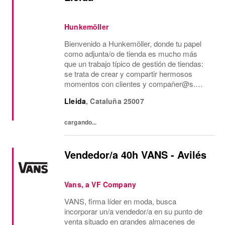
Hunkemöller
Bienvenido a Hunkemöller, donde tu papel
como adjunta/o de tienda es mucho más
que un trabajo típico de gestión de tiendas:
se trata de crear y compartir hermosos
momentos con clientes y compañer@s.
Juntos creamos un entorno de trabajo
Lleida
,
Cataluña
25007
inspirador en el que todos se sienten
bienvenidos y se...
cargando...
Vendedor/a 40h VANS - Avilés
Vans, a VF Company
VANS, firma líder en moda, busca
incorporar un/a vendedor/a en su punto de
venta situado en grandes almacenes de