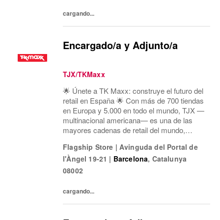
cargando...
Encargado/a y Adjunto/a
TJX/TKMaxx
🌟 Únete a TK Maxx: construye el futuro del
retail en España 🌟 Con más de 700 tiendas
en Europa y 5.000 en todo el mundo, TJX —
multinacional americana— es una de las
mayores cadenas de retail del mundo,
especializada en el formato off-price:
Flagship Store
|
Avinguda del Portal de
primeras marcas, calidad, variedad y moda
l'Àngel 19-21
|
Barcelona
,
Catalunya
a precios exce
08002
cargando...