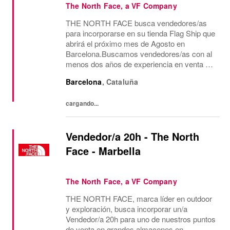
The North Face, a VF Company
THE NORTH FACE busca vendedores/as
para incorporarse en su tienda Flag Ship que
abrirá el próximo mes de Agosto en
Barcelona.Buscamos vendedores/as con al
menos dos años de experiencia en venta de
moda, consecución de objetivos
Barcelona
,
Cataluña
comerciales, recepción de mercancía,
gestión de almacén y visual para...
cargando...
Vendedor/a 20h - The North
Face - Marbella
The North Face, a VF Company
THE NORTH FACE, marca líder en outdoor
y exploración, busca incorporar un/a
Vendedor/a 20h para uno de nuestros puntos
de venta en grandes almacenes en