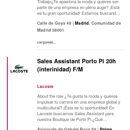
Trabajo¿Te apasiona la moda y quieres ser
parte de una empresa en pleno auge? ¡Esta
es tu gran oportunidad! Estamos buscando
un/a Assistant de Store Manager para
Calle de Goya 48
|
Madrid
,
Comunidad de
nuestra nueva tienda en Calle de Goya, 48,
Madrid
28001
Salamanca,...
cargando...
Sales Assistant Porto Pi 20h
(interinidad) F/M
Lacoste
About the role ¿Te gusta la moda y quieres
impulsar tu carrera en una empresa global y
multicultural? ¡Ésta es tu oportunidad! En
Lacoste buscamos Sales Assistant para
nuestra Boutique de Porto Pi.¿Qué
ofrecemos? Jornada laboral de 20 horas
Avinguda de Gabriel Roca 54
|
Palma
,