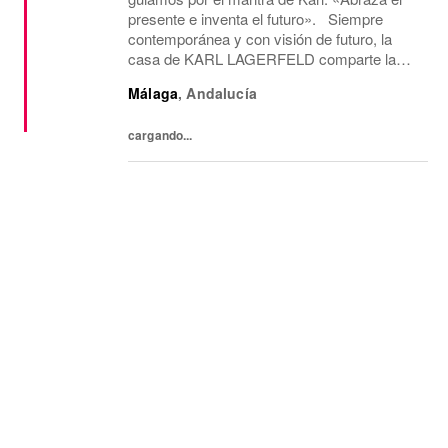
presente e inventa el futuro». Siempre
contemporánea y con visión de futuro, la
casa de KARL LAGERFELD comparte la
visión creativa y la estética del diseño de su
Málaga
,
Andalucía
icónico fundador, Karl Lagerfeld. Somos la
única...
cargando...