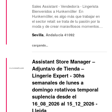
Sales Assistant - Vendedor/a - Lingerista
Bienvenidos a Hunkemöller En
Hunkemöller, es algo más que trabajar en
el sector retail: se trata de tu pasión por la
moda y de crear maravillosos momentos
para nuestros clientes y compañer@s.
Sevilla
,
Andalucía
41092
Juntos creamos un entorno de trabajo
inspirador en el que...
cargando...
Assistant Store Manager –
Adjunta/o de Tienda –
Lingerie Expert - 30hs
semanales de lunes a
domingo rotativos temporal
suplencia desde el
16_08_2026 al 15_12_2026 -
Lleida