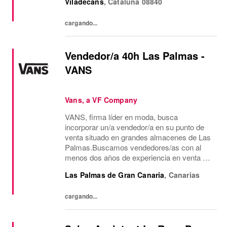
Viladecans
,
Cataluña
08840
barreras y supera los límites de lo posible.
Buscamos...
cargando...
Vendedor/a 40h Las Palmas -
VANS
Vans, a VF Company
VANS, firma líder en moda, busca
incorporar un/a vendedor/a en su punto de
venta situado en grandes almacenes de Las
Palmas.Buscamos vendedores/as con al
menos dos años de experiencia en venta de
moda, consecución de objetivos
Las Palmas de Gran Canaria
,
Canarias
comerciales, recepción de mercancía,
gestión de almacén y...
cargando...