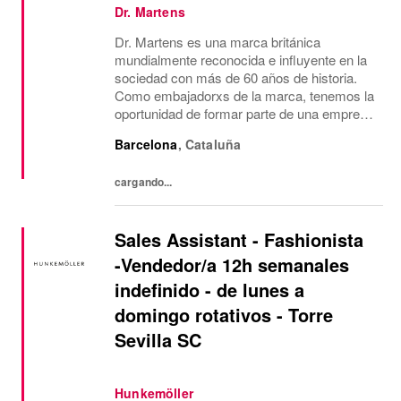
Dr. Martens
Dr. Martens es una marca británica
mundialmente reconocida e influyente en la
sociedad con más de 60 años de historia.
Como embajadorxs de la marca, tenemos la
oportunidad de formar parte de una empresa
dinámica, próspera y ética, con un grupo de
Barcelona
,
Cataluña
personas muy diverso donde cada unx
aporta su...
cargando...
Sales Assistant - Fashionista
-Vendedor/a 12h semanales
indefinido - de lunes a
domingo rotativos - Torre
Sevilla SC
Hunkemöller