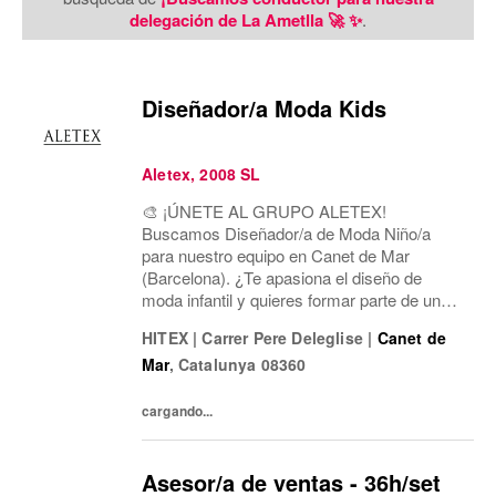
delegación de La Ametlla 🚀 ✨
.
Diseñador/a Moda Kids
Aletex, 2008 SL
🎨 ¡ÚNETE AL GRUPO ALETEX!
Buscamos Diseñador/a de Moda Niño/a
para nuestro equipo en Canet de Mar
(Barcelona). ¿Te apasiona el diseño de
moda infantil y quieres formar parte de un
equipo dinámico y creativo? ¡Te estamos
HITEX
|
Carrer Pere Deleglise
|
Canet de
buscando!
Mar
,
Catalunya
08360
cargando...
Asesor/a de ventas - 36h/set