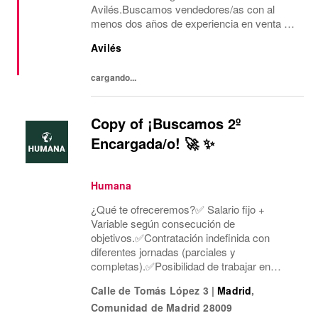
Avilés.Buscamos vendedores/as con al
menos dos años de experiencia en venta de
moda, consecución de objetivos
Avilés
comerciales, recepción de mercancía,
gestión de almacén y visual.Ofrecemos...
cargando...
Copy of ¡Buscamos 2º
Encargada/o! 🚀 ✨
Humana
¿Qué te ofreceremos?✅ Salario fijo +
Variable según consecución de
objetivos.✅Contratación indefinida con
diferentes jornadas (parciales y
completas).✅Posibilidad de trabajar en
diferentes horarios que mejor se adapten a
Calle de Tomás López 3
|
Madrid
,
ti: turnos rotativos de lunes a domingo, de
Comunidad de Madrid
28009
mañana o tarde. Concentramos la...