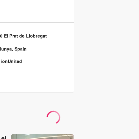
0 El Prat de Llobregat
lunya
,
Spain
ionUnited
 el