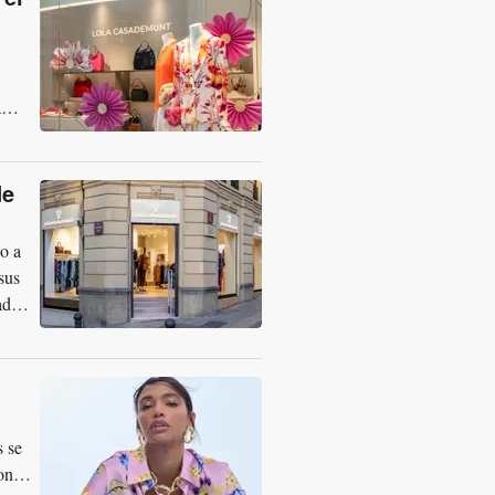
a
de
o a
sus
ada
s se
on