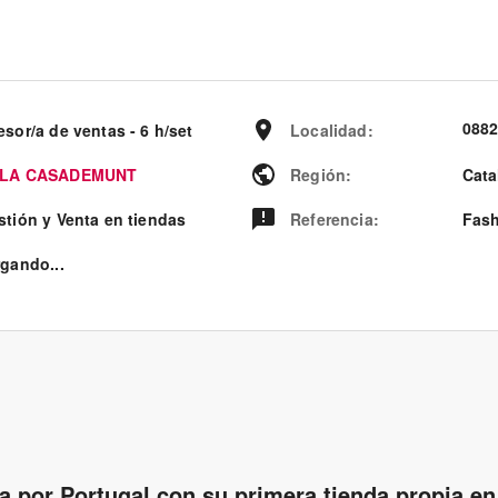
0882
sor/a de ventas - 6 h/set
Localidad
:
LA CASADEMUNT
Región
:
Cata
stión y Venta en tiendas
Referencia
:
Fash
rgando...
 por Portugal con su primera tienda propia en