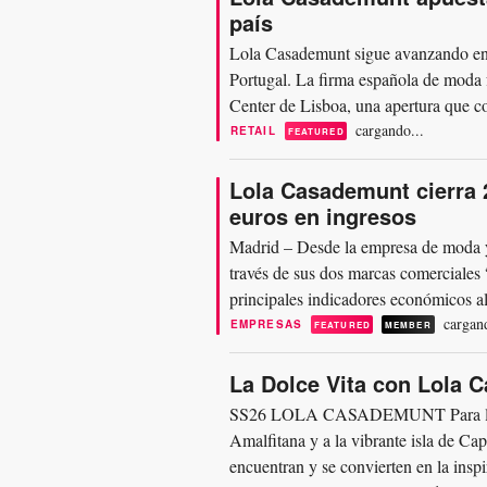
país
Lola Casademunt sigue avanzando en s
Portugal. La firma española de moda
Center de Lisboa, una apertura que co
presente en el mercado luso...
cargando...
RETAIL
FEATURED
Lola Casademunt cierra 2
euros en ingresos
Madrid – Desde la empresa de moda 
través de sus dos marcas comerciale
principales indicadores económicos al
por Paco Sánchez ha...
cargand
EMPRESAS
FEATURED
MEMBER
La Dolce Vita con Lola 
SS26 LOLA CASADEMUNT Para la nuev
Amalfitana y a la vibrante isla de Ca
encuentran y se convierten en la insp