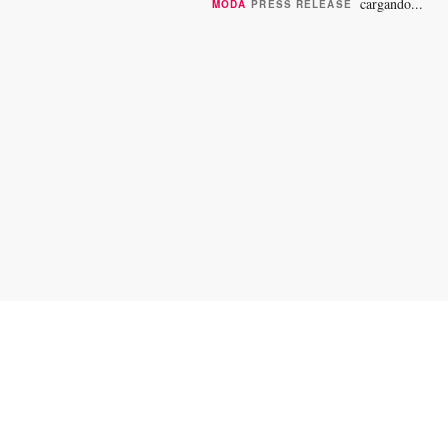
delicados bordados, vestidos...
cargando...
MODA
PRESS RELEASE