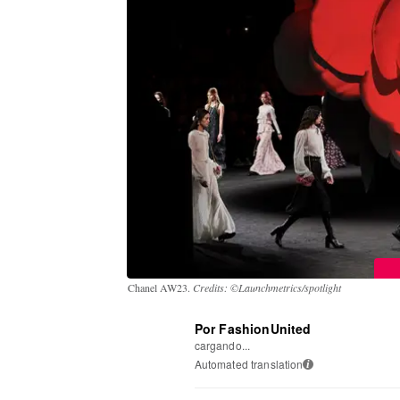
Chanel AW23.
Credits: ©Launchmetrics/spotlight
Por FashionUnited
cargando...
Automated translation
i