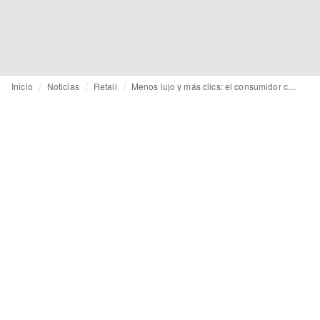
Inicio
Noticias
Retail
Menos lujo y más clics: el consumidor chino, más informado, compra de forma más inteligente