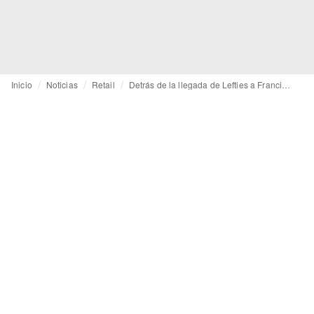
Inicio
Noticias
Retail
Detrás de la llegada de Lefties a Francia: la apuesta periférica de Inditex