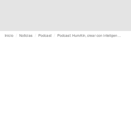
Inicio
Noticias
Podcast
Podcast: HumAIn, crear con inteligencia artificial en pareja (Neural Fashion)