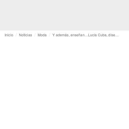
Inicio
Noticias
Moda
Y además, enseñan…Lucía Cuba, diseñadora, psicóloga social y educadora en Parsons