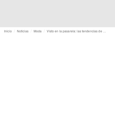
Inicio
Noticias
Moda
Visto en la pasarela: las tendencias de color de WGSN y Coloro para Otoño/Invierno 2026/27