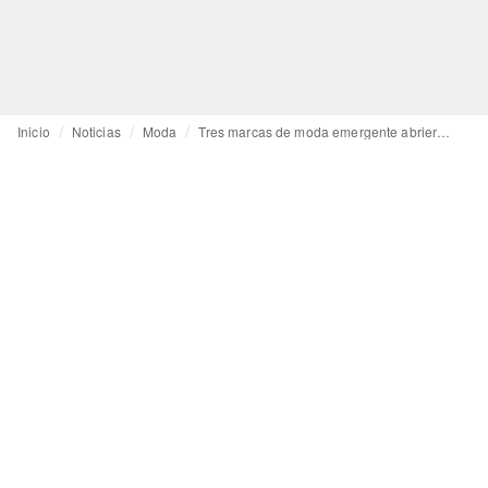
Inicio
Noticias
Moda
Tres marcas de moda emergente abrieron la pasarela de Bafweek