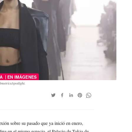
|
DA
EN IMÁGENES
metrics/spotlight.
exión sobre su pasado que ya inició en enero,
ina en el mismo espacio, el Palacio de Tokio de