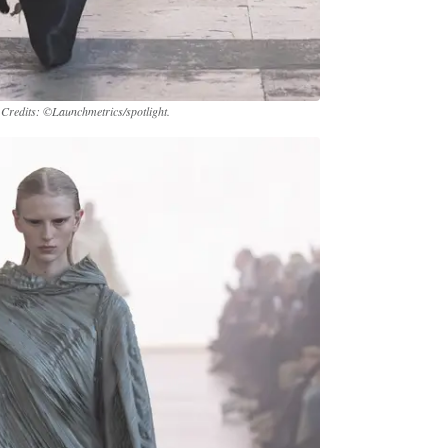
.
Credits: ©Launchmetrics/spotlight.