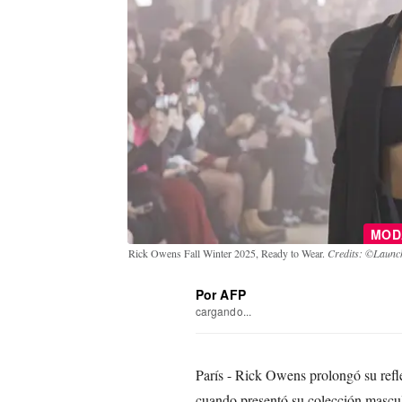
MO
Rick Owens Fall Winter 2025, Ready to Wear.
Credits: ©Launch
Por AFP
cargando...
París - Rick Owens prolongó su refl
cuando presentó su colección mascul