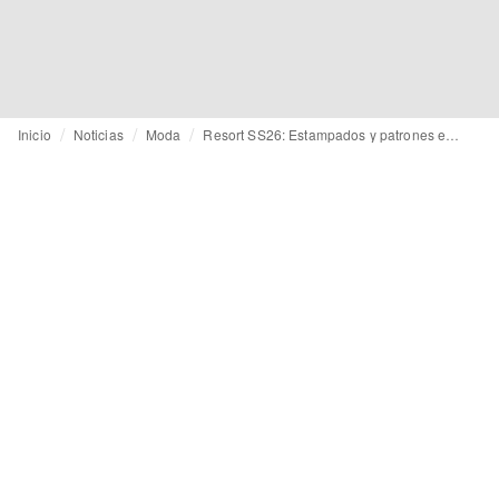
Inicio
Noticias
Moda
Resort SS26: Estampados y patrones en 3D, cuadros y rayas