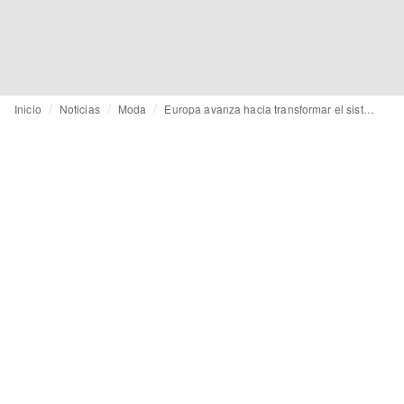
Inicio
Noticias
Moda
Europa avanza hacia transformar el sistema de cría de animales para peletería