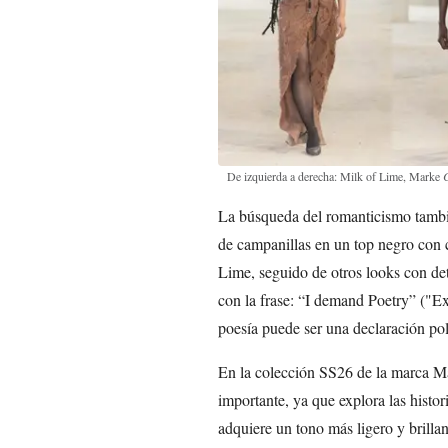
De izquierda a derecha: Milk of Lime, Marke
C
La búsqueda del romanticismo tambié
de campanillas en un top negro con c
Lime, seguido de otros looks con de
con la frase: “I demand Poetry” ("Ex
poesía puede ser una declaración polí
En la colección SS26 de la marca M
importante, ya que explora las histo
adquiere un tono más ligero y brilla