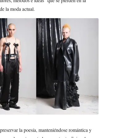
alores, métodos e ideas” que se pierden en la
 de la moda actual.
 preservar la poesía, manteniéndose romántica y