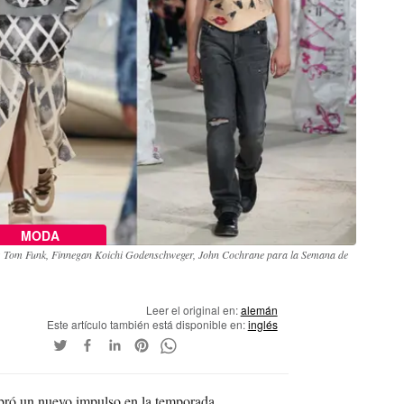
MODA
: Tom Funk, Finnegan Koichi Godenschweger, John Cochrane para la Semana de
Leer el original en:
alemán
Este artículo también está disponible en:
inglés
bró un nuevo impulso en la temporada