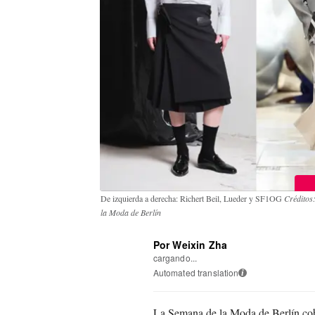
De izquierda a derecha: Richert Beil, Lueder y SF1OG
Créditos
la Moda de Berlín
Por Weixin Zha
cargando...
Automated translation
i
La Semana de la Moda de Berlín co