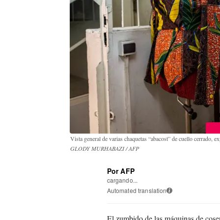
Vista general de varias chaquetas “abacost” de cuello cerrado, e
GLODY MURHABAZI / AFP
Por AFP
cargando...
Automated translation
i
El zumbido de las máquinas de coser 