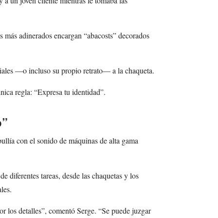
 a un joven cliente mientras le tomaba las
ntes más adinerados encargan “abacosts” decorados
iales —o incluso su propio retrato— a la chaqueta.
nica regla: “Expresa tu identidad”.
o”
bullía con el sonido de máquinas de alta gama
e diferentes tareas, desde las chaquetas y los
les.
r los detalles”, comentó Serge. “Se puede juzgar