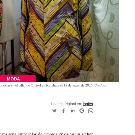
MODA
xpuestas en el taller de Okasol en Kinshasa el 18 de mayo de 2026.
Créditos:
Leer el original en:
inglés
resuena entre telas de colores vivos en un atelier