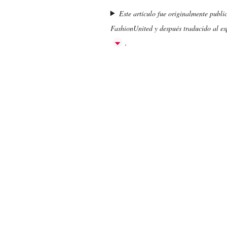
Este artículo fue originalmente publi
FashionUnited y después traducido al esp
.