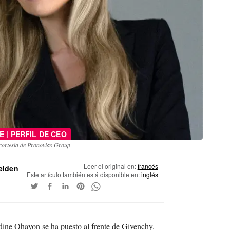
|
E
PERFIL DE CEO
cortesía de Pronovias Group
Leer el original en:
francés
elden
Este artículo también está disponible en:
inglés
ine Ohayon se ha puesto al frente de Givenchy.