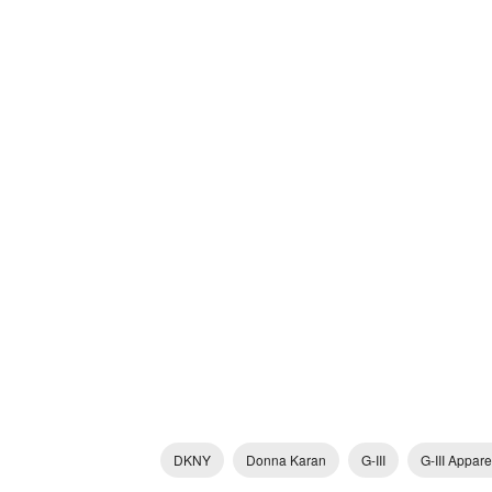
DKNY
Donna Karan
G-III
G-III Appar